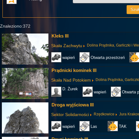
Znaleziono:372
Kleks III
Skała Zachwytu
Dolina Prądnika, Garliczki i W
wapień
Otwarta przestrzeń
Prądnicki kominek III
Skała Nad Potokiem
Dolina Prądnika, Garliczk
D. Żurek
wapień
Otwarta p
Droga wyjściowa III
Sektor Solidarności
Rzędkowice
Jura Krako
wapień
Las
TAK