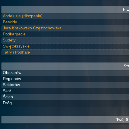
Prz
Andaluzja (Hiszpania)
Beskidy
Jura Krakowsko Częstochowska
Podkarpacie
Sudety
Świętokrzyskie
Tatry i Podhale
Sta
Obszarów
Regionów
Sektorów
Skał
Ścian
Dróg
Twój S