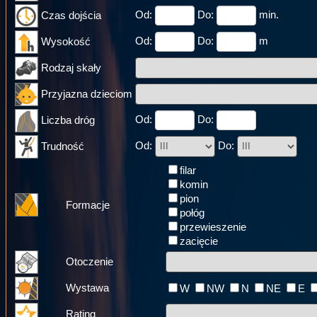
Od:
Do:
min.
Czas dojścia
Od:
Do:
m
Wysokość
Rodzaj skały
Przyjazna dzieciom
Od:
Do:
Liczba dróg
Od:
Do:
Trudność
filar
komin
pion
Formacje
połóg
przewieszenie
zacięcie
Otoczenie
Wystawa
W
NW
N
NE
E
Rating