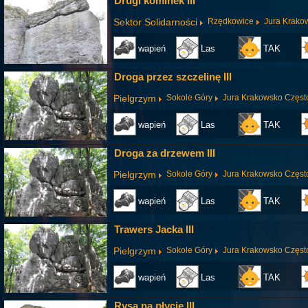
Drugi kominek III
Sektor Solidarności
Rzędkowice
Jura Krako
wapień
Las
TAK
Droga przez szczelinę III
Pielgrzym
Sokole Góry
Jura Krakowsko Częs
wapień
Las
TAK
Droga za drzewem III
Pielgrzym
Sokole Góry
Jura Krakowsko Częs
wapień
Las
TAK
Trawers Jacka III
Pielgrzym
Sokole Góry
Jura Krakowsko Częs
wapień
Las
TAK
Rysa na płycie III