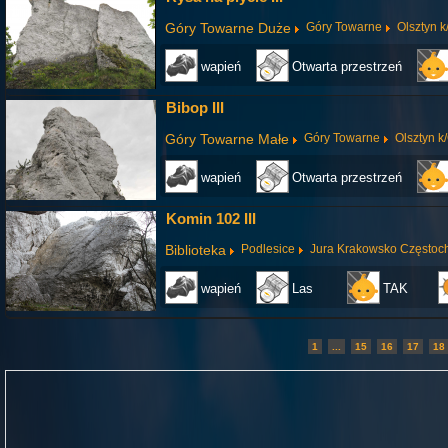
Góry Towarne Duże
Góry Towarne
Olsztyn 
wapień
Otwarta przestrzeń
Bibop III
Góry Towarne Małe
Góry Towarne
Olsztyn 
wapień
Otwarta przestrzeń
Komin 102 III
Biblioteka
Podlesice
Jura Krakowsko Często
wapień
Las
TAK
1
...
15
16
17
18