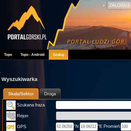
ZALOGUJ
Topo
Topo - Android
Szukaj
.
Wyszukiwarka
Skała/Sektor
Droga
Szukana fraza
Rejon
°N
°E Promień:
GPS