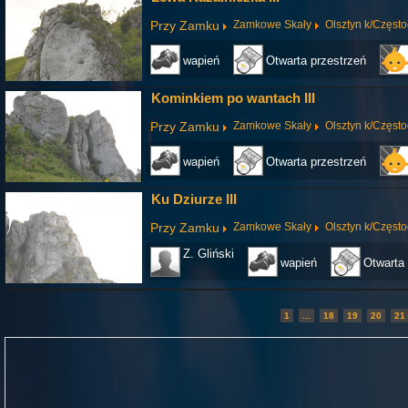
Przy Zamku
Zamkowe Skały
Olsztyn k/Częst
wapień
Otwarta przestrzeń
Kominkiem po wantach III
Przy Zamku
Zamkowe Skały
Olsztyn k/Częst
wapień
Otwarta przestrzeń
Ku Dziurze III
Przy Zamku
Zamkowe Skały
Olsztyn k/Częst
Z. Gliński
wapień
Otwarta 
1
...
18
19
20
21