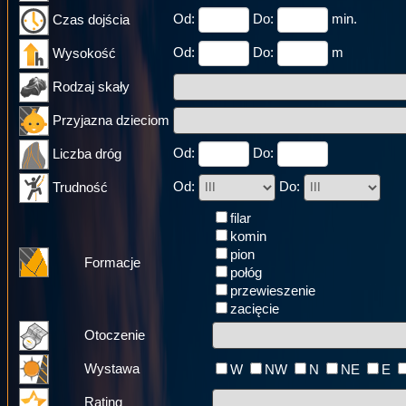
Od:
Do:
min.
Czas dojścia
Od:
Do:
m
Wysokość
Rodzaj skały
Przyjazna dzieciom
Od:
Do:
Liczba dróg
Od:
Do:
Trudność
filar
komin
pion
Formacje
połóg
przewieszenie
zacięcie
Otoczenie
Wystawa
W
NW
N
NE
E
Rating