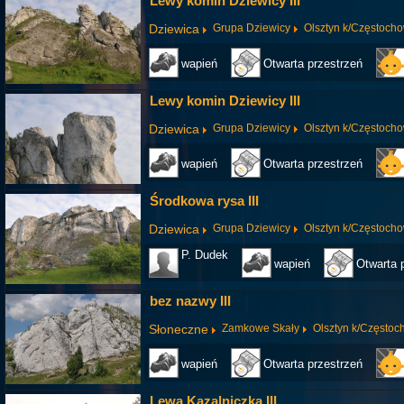
Lewy komin Dziewicy III
Dziewica
Grupa Dziewicy
Olsztyn k/Częstoch
wapień
Otwarta przestrzeń
Lewy komin Dziewicy III
Dziewica
Grupa Dziewicy
Olsztyn k/Częstoch
wapień
Otwarta przestrzeń
Środkowa rysa III
Dziewica
Grupa Dziewicy
Olsztyn k/Częstoch
P. Dudek
wapień
Otwarta 
bez nazwy III
Słoneczne
Zamkowe Skały
Olsztyn k/Często
wapień
Otwarta przestrzeń
Lewa Kazalniczka III