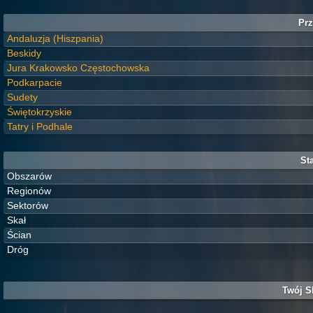
Prz
Andaluzja (Hiszpania)
Beskidy
Jura Krakowsko Częstochowska
Podkarpacie
Sudety
Świętokrzyskie
Tatry i Podhale
Sta
Obszarów
Regionów
Sektorów
Skał
Ścian
Dróg
Twój S