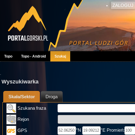
ZALOGUJ
Topo
Topo - Android
Szukaj
.
Wyszukiwarka
Skała/Sektor
Droga
Szukana fraza
Rejon
°N
°E Promień:
GPS