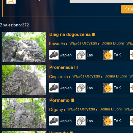
Znaleziono:372
Bieg na dogodzenia III
Kowadło
Wąwóz Ostryszni
Dolina Dłubni i Wą
wapień
Las
TAK
Promenada III
Cieplarnia
Wąwóz Ostryszni
Dolina Dłubni i 
wapień
Las
TAK
Pormamo III
Organy
Wąwóz Ostryszni
Dolina Dłubni i Wąw
wapień
Las
TAK