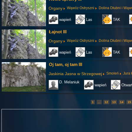
Organy
Wąwóz Ostryszni
Dolina Dłubni i Wąw
wapień
Las
TAK
Łajnot III
Organy
Wąwóz Ostryszni
Dolina Dłubni i Wąw
wapień
Las
TAK
Oj tam, oj tam III
Jaskinia Jasna w Strzegowej
Smoleń
Jura
D. Melaniuk
wapień
Otwar
1
...
12
13
14
15