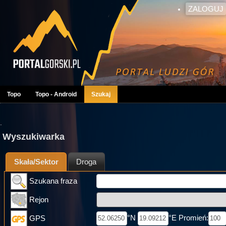
ZALOGUJ
Topo
Topo - Android
Szukaj
.
Wyszukiwarka
Skała/Sektor
Droga
Szukana fraza
Rejon
°N
°E Promień:
GPS