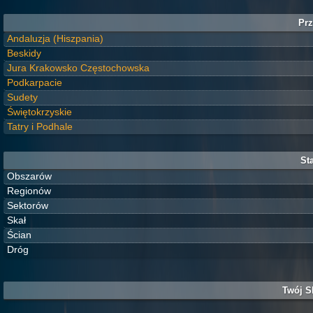
Prz
Andaluzja (Hiszpania)
Beskidy
Jura Krakowsko Częstochowska
Podkarpacie
Sudety
Świętokrzyskie
Tatry i Podhale
Sta
Obszarów
Regionów
Sektorów
Skał
Ścian
Dróg
Twój S