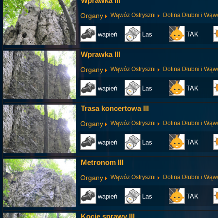
Wprawka III
Organy
Wąwóz Ostryszni
Dolina Dłubni i Wąw
wapień
Las
TAK
Wprawka III
Organy
Wąwóz Ostryszni
Dolina Dłubni i Wąw
wapień
Las
TAK
Trasa koncertowa III
Organy
Wąwóz Ostryszni
Dolina Dłubni i Wąw
wapień
Las
TAK
Metronom III
Organy
Wąwóz Ostryszni
Dolina Dłubni i Wąw
wapień
Las
TAK
Kocie sprawy III