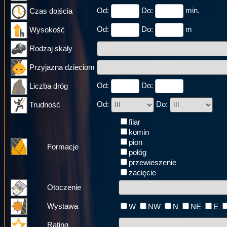
Od:
Do:
min.
Czas dojścia
Od:
Do:
m
Wysokość
Rodzaj skały
Przyjazna dzieciom
Od:
Do:
Liczba dróg
Od:
Do:
Trudność
filar
komin
pion
Formacje
połóg
przewieszenie
zacięcie
Otoczenie
Wystawa
W
NW
N
NE
E
Rating