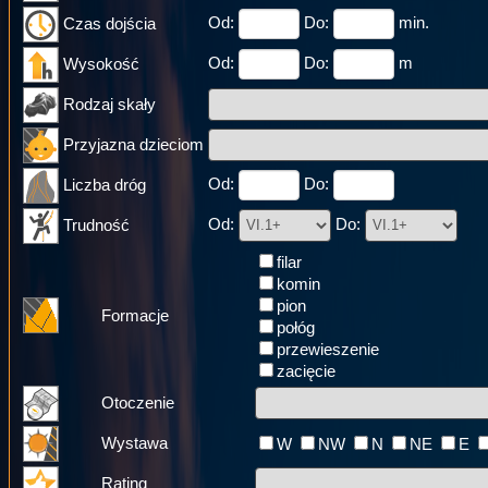
Od:
Do:
min.
Czas dojścia
Od:
Do:
m
Wysokość
Rodzaj skały
Przyjazna dzieciom
Od:
Do:
Liczba dróg
Od:
Do:
Trudność
filar
komin
pion
Formacje
połóg
przewieszenie
zacięcie
Otoczenie
Wystawa
W
NW
N
NE
E
Rating