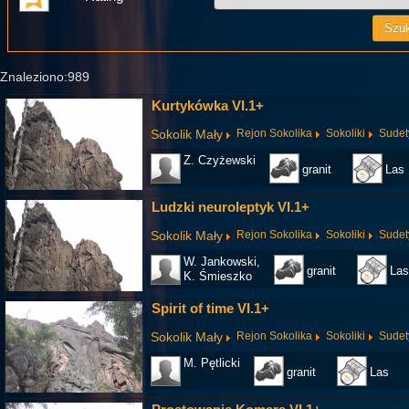
Znaleziono:989
Kurtykówka VI.1+
Sokolik Mały
Rejon Sokolika
Sokoliki
Sudet
Z. Czyżewski
granit
Las
Ludzki neuroleptyk VI.1+
Sokolik Mały
Rejon Sokolika
Sokoliki
Sudet
W. Jankowski,
granit
Las
K. Śmieszko
Spirit of time VI.1+
Sokolik Mały
Rejon Sokolika
Sokoliki
Sudet
M. Pętlicki
granit
Las