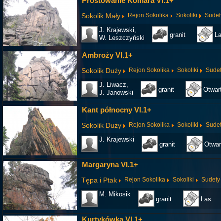
Prostowanie Komara VI.1+
Sokolik Mały
Rejon Sokolika
Sokoliki
Sudet
J. Krajewski,
granit
L
W. Leszczyński
Ambroży VI.1+
Sokolik Duży
Rejon Sokolika
Sokoliki
Sude
J. Liwacz,
granit
Otwar
J. Janowski
Kant północny VI.1+
Sokolik Duży
Rejon Sokolika
Sokoliki
Sude
J. Krajewski
granit
Otwar
Margaryna VI.1+
Tępa i Ptak
Rejon Sokolika
Sokoliki
Sudety
M. Mikosik
granit
Las
Kurtykówka VI.1+