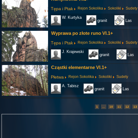
Tępa i Ptak
Rejon Sokolika
Sokoliki
Sudety
W. Kurtyka
granit
Las
Wyprawa po złote runo VI.1+
Tępa i Ptak
Rejon Sokolika
Sokoliki
Sudety
J. Krajewski
granit
Las
Cząstki elementarne VI.1+
Płetwa
Rejon Sokolika
Sokoliki
Sudety
A. Tabisz
granit
Las
1
...
10
11
12
13