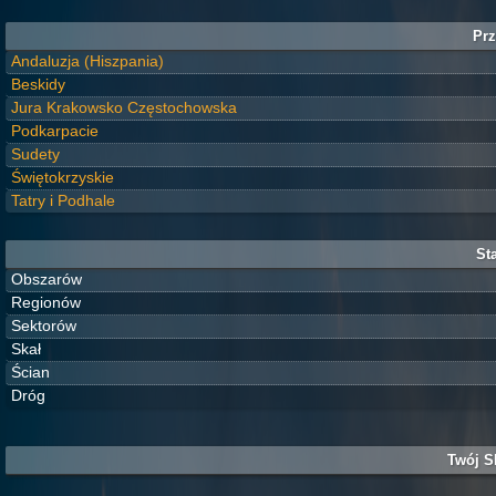
Prz
Andaluzja (Hiszpania)
Beskidy
Jura Krakowsko Częstochowska
Podkarpacie
Sudety
Świętokrzyskie
Tatry i Podhale
Sta
Obszarów
Regionów
Sektorów
Skał
Ścian
Dróg
Twój S