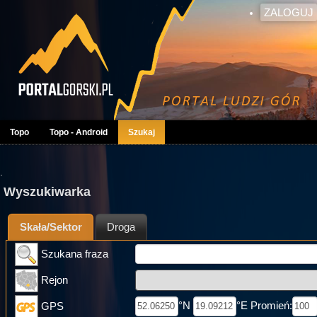
ZALOGUJ
Topo
Topo - Android
Szukaj
.
Wyszukiwarka
Skała/Sektor
Droga
Szukana fraza
Rejon
°N
°E Promień:
GPS