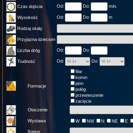
Od:
Do:
min.
Czas dojścia
Od:
Do:
m
Wysokość
Rodzaj skały
Przyjazna dzieciom
Od:
Do:
Liczba dróg
Od:
Do:
Trudność
filar
komin
pion
Formacje
połóg
przewieszenie
zacięcie
Otoczenie
Wystawa
W
NW
N
NE
E
Rating