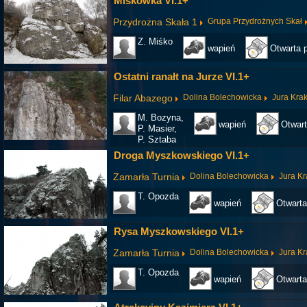
Miśkówka VI.1+
Przydrożna Skała 1
Grupa Przydrożnych Skał
Z. Miśko
wapień
Otwarta 
Ostatni ranałt na Jurze VI.1+
Filar Abazego
Dolina Bolechowicka
Jura Kra
M. Bozyna,
wapień
Otwart
P. Masier,
P. Sztaba
Droga Myszkowskiego VI.1+
Zamarła Turnia
Dolina Bolechowicka
Jura K
T. Opozda
wapień
Otwarta
Rysa Myszkowskiego VI.1+
Zamarła Turnia
Dolina Bolechowicka
Jura K
T. Opozda
wapień
Otwarta