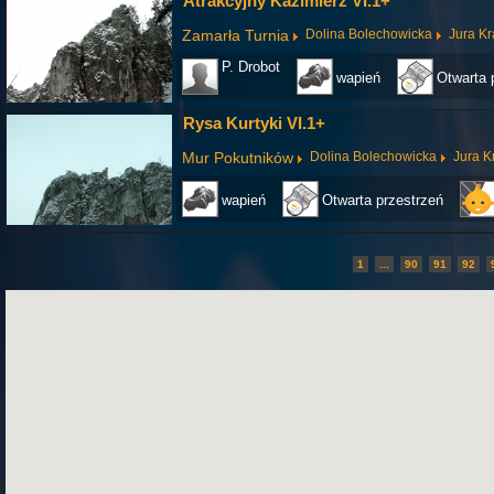
Atrakcyjny Kazimierz VI.1+
Zamarła Turnia
Dolina Bolechowicka
Jura K
P. Drobot
wapień
Otwarta 
Rysa Kurtyki VI.1+
Mur Pokutników
Dolina Bolechowicka
Jura 
wapień
Otwarta przestrzeń
1
...
90
91
92