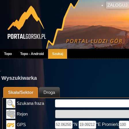
ZALOGUJ
Topo
Topo - Android
Szukaj
.
Wyszukiwarka
Skała/Sektor
Droga
Szukana fraza
Rejon
°N
°E Promień:
GPS