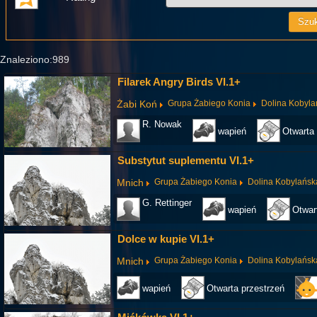
Znaleziono:989
Filarek Angry Birds VI.1+
Żabi Koń
Grupa Żabiego Konia
Dolina Kobyla
R. Nowak
wapień
Otwarta 
Substytut suplementu VI.1+
Mnich
Grupa Żabiego Konia
Dolina Kobylańsk
G. Rettinger
wapień
Otwar
Dolce w kupie VI.1+
Mnich
Grupa Żabiego Konia
Dolina Kobylańsk
wapień
Otwarta przestrzeń