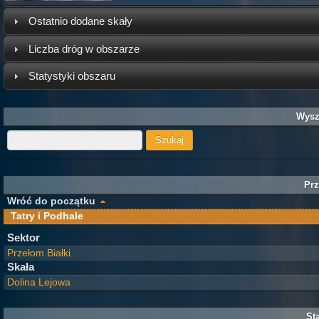
Ostatnio dodane skały
Liczba dróg w obszarze
Statystyki obszaru
Wysz
Prz
Wróć do początku
Tatry i Podhale
Sektor
Przełom Białki
Skała
Dolina Lejowa
Sta