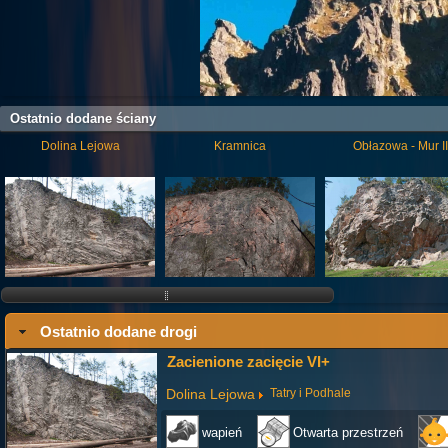
Ostatnio dodane ściany
Dolina Lejowa
Kramnica
Obłazowa - Mur II
Ostatnio dodane drogi
Zacienione zacięcie VI+
Dolina Lejowa
Tatry i Podhale
wapień
Otwarta przestrzeń