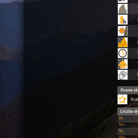
Ocena sk
Bra
Liczba d
IV
V+
VI
VI+