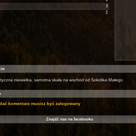
3
2
cie
tyczna niewielka, samotna skała na wschód od Sokolika Małego.
e
dać komentarz musisz być zalogowany
Znajdź nas na facebooku