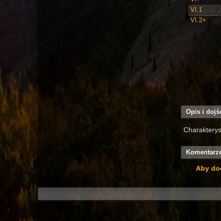
VI.1
VI.2+
Opis i dojś
Charakterys
Komentarz
Aby do