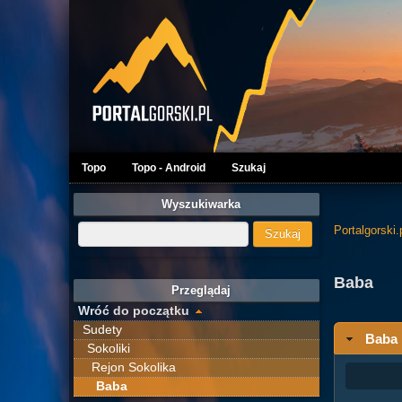
Topo
Topo - Android
Szukaj
Wyszukiwarka
Portalgorski.
Baba
Przeglądaj
Wróć do początku
Sudety
Baba
Sokoliki
Rejon Sokolika
Baba