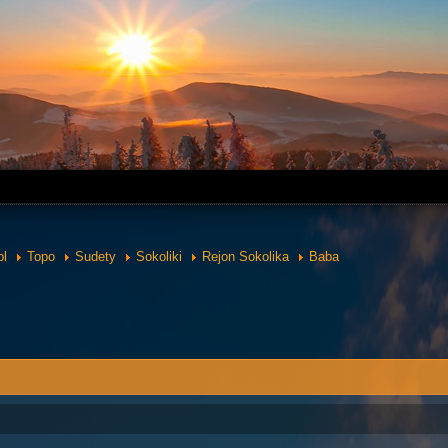
pl
Topo
Sudety
Sokoliki
Rejon Sokolika
Baba