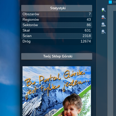
<
Statystyki
Obszarów
7
Regionów
43
Sektorów
86
Skał
631
Ścian
2318
Dróg
12674
Twój Sklep Górski