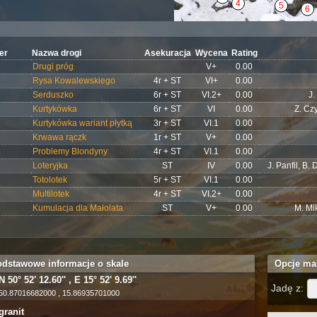
er
Nazwa drogi
Asekuracja
Wycena
Rating
Drugi próg
V+
0.00
Rysa Kowalewskiego
4r + ST
VI+
0.00
Serduszko
6r + ST
VI.2+
0.00
J.
Kurtykówka
6r + ST
VI
0.00
Z. Cz
Kurtykówka wariant płytką
3r + ST
VI.1
0.00
Krwawa rączk
1r + ST
V+
0.00
Problemy Blondyny
4r + ST
VI.1
0.00
Loteryjka
ST
IV
0.00
J. Panfil, B.
Totolotek
5r + ST
VI.1
0.00
Multilotek
4r + ST
VI.2+
0.00
Kumulacja dla Małolata
ST
V+
0.00
M. Mi
odstawowe informacje o skale
Opcje ma
N 50° 52' 12.60'' , E 15° 52' 9.69''
Jadę z:
50.87016682000 , 15.86935701000
granit