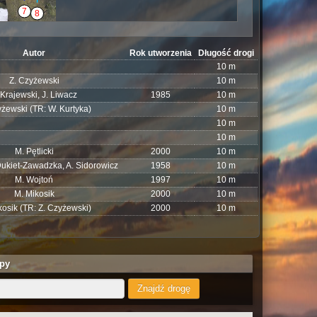
Autor
Rok utworzenia
Długość drogi
10 m
Z. Czyżewski
10 m
 Krajewski, J. Liwacz
1985
10 m
yżewski (TR: W. Kurtyka)
10 m
10 m
10 m
M. Pętlicki
2000
10 m
 Dukiet-Zawadzka, A. Sidorowicz
1958
10 m
M. Wojtoń
1997
10 m
M. Mikosik
2000
10 m
kosik (TR: Z. Czyżewski)
2000
10 m
py