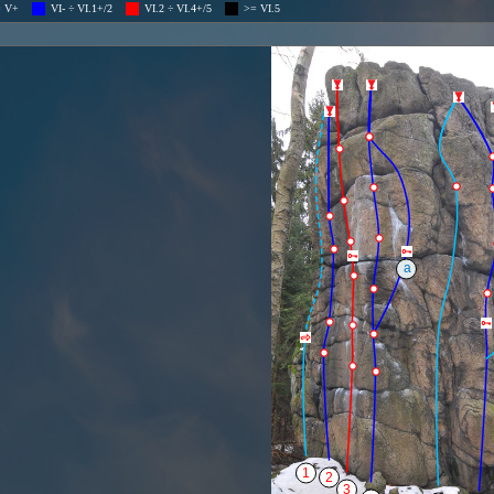
= V+
VI- ÷ VI.1+/2
VI.2 ÷ VI.4+/5
>= VI.5