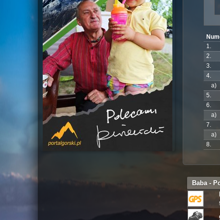
Num
1.
2.
3.
4.
a)
5.
6.
a)
7.
a)
8.
Baba - P