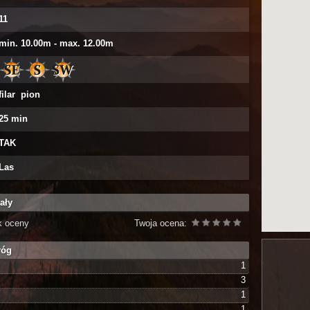
11
min. 10.00m - max. 12.00m
filar pion
25 min
TAK
Las
ały
k oceny
Twoja ocena:
róg
1
3
1
1