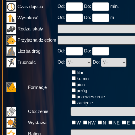
Od:
Do:
min.
Czas dojścia
Od:
Do:
m
Wysokość
Rodzaj skały
Przyjazna dzieciom
Od:
Do:
Liczba dróg
Od:
Do:
Trudność
filar
komin
pion
Formacje
połóg
przewieszenie
zacięcie
Otoczenie
Wystawa
W
NW
N
NE
E
Rating