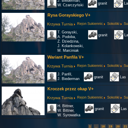
J. Biederman,
granit
La
W. Czarczyński
Rysa Gorayskiego V+
Krzywa Turnia
Rejon Sukiennic
Sokoliki
Su
T. Gorayski,
granit
L
A. Podoba,
Z. Dziedzina,
J. Kolankowski,
M. Marciniak
Wariant Panfila V+
Krzywa Turnia
Rejon Sukiennic
Sokoliki
Su
J. Panfil,
granit
Las
J. Biederman
Kroczek przez okap V+
Krzywa Turnia
Rejon Sukiennic
Sokoliki
Su
H. Bittner,
granit
Las
W. Bittner,
W. Syrowatka
1
...
18
19
20
21