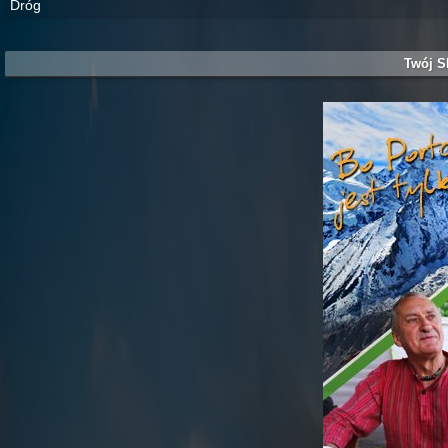
Dróg
Twój S