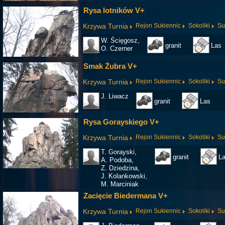
Rysa lotników V+
Krzywa Turnia
Rejon Sukiennic
Sokoliki
Su
W. Ścięgosz,
granit
Las
O. Czerner
Smak Żubra V+
Krzywa Turnia
Rejon Sukiennic
Sokoliki
Su
J. Liwacz
granit
Las
Rysa Gorayskiego V+
Krzywa Turnia
Rejon Sukiennic
Sokoliki
Su
T. Gorayski,
granit
L
A. Podoba,
Z. Dziedzina,
J. Kolankowski,
M. Marciniak
Zacięcie Biedermana V+
Krzywa Turnia
Rejon Sukiennic
Sokoliki
Su