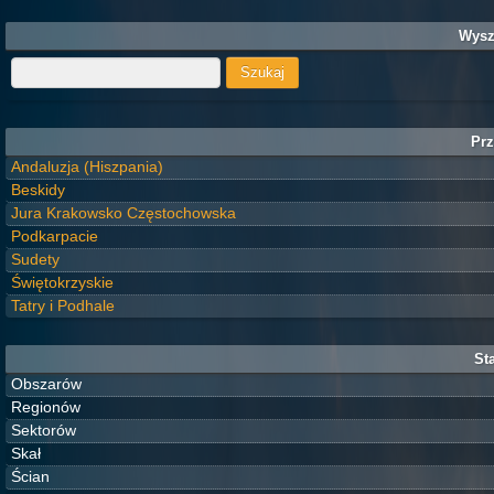
Wysz
Prz
Andaluzja (Hiszpania)
Beskidy
Jura Krakowsko Częstochowska
Podkarpacie
Sudety
Świętokrzyskie
Tatry i Podhale
Sta
Obszarów
Regionów
Sektorów
Skał
Ścian