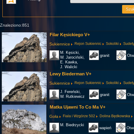
Znaleziono:851
Filar Kęsickiego V+
Sukiennice
Rejon Sukiennic
Sokoliki
Sudet
M. Kęsicki,
granit
Otw
W. Jarociński,
E. Kawka,
J. Walicki
Lewy Biederman V+
Sukiennice
Rejon Sukiennic
Sokoliki
Sudet
J. Fereński,
granit
Otw
W. Rutkiewicz
Matka Ujawni To Co Ma V+
Goła
Fiala i Wzgórze 502
Dolina Będkowska
M. Biedrzycki
wapień
Otwa