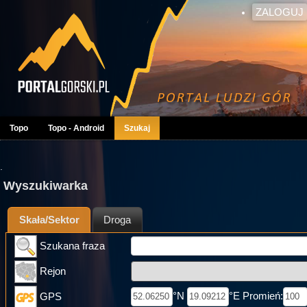
ZALOGUJ
Topo
Topo - Android
Szukaj
.
Wyszukiwarka
Skała/Sektor
Droga
Szukana fraza
Rejon
°N
°E Promień:
GPS