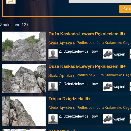
Znaleziono:127
Duża Kaskada-Lewym Pęknięciem III+
Skała Apteka
Podlesice
Jura Krakowsko Czę
Z. Dziędzielewicz i tow.
wapień
Duża Kaskada-Lewym Pęknięciem III+
Skała Apteka
Podlesice
Jura Krakowsko Czę
Z. Dziędzielewicz i tow.
wapień
Trójka Dziędziela III+
Skała Apteka
Podlesice
Jura Krakowsko Czę
Z. Dziędzielewicz i tow.
wapień