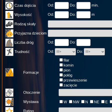
Od:
Do:
min.
Czas dojścia
Od:
Do:
m
Wysokość
Rodzaj skały
Przyjazna dzieciom
Od:
Do:
Liczba dróg
Od:
Do:
Trudność
filar
komin
pion
Formacje
połóg
przewieszenie
zacięcie
Otoczenie
Wystawa
W
NW
N
NE
E
Rating