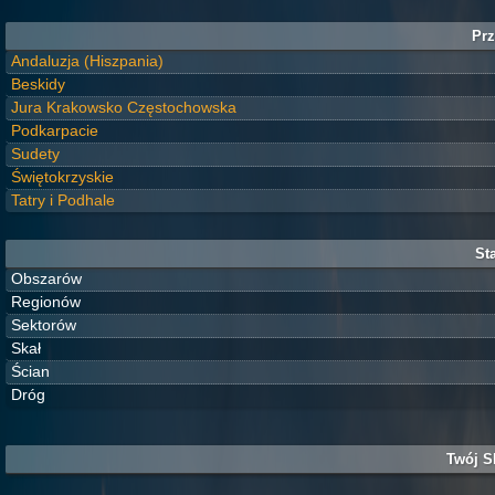
Prz
Andaluzja (Hiszpania)
Beskidy
Jura Krakowsko Częstochowska
Podkarpacie
Sudety
Świętokrzyskie
Tatry i Podhale
Sta
Obszarów
Regionów
Sektorów
Skał
Ścian
Dróg
Twój S