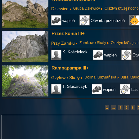
Dziewica
Grupa Dziewicy
Olsztyn k/Częstoch
wapień
Otwarta przestrzeń
Przez konia III+
Przy Zamku
Zamkowe Skały
Olsztyn k/Częst
K. Kościelecki
wapień
Otw
Rampapampa III+
Gzylowe Skały
Dolina Kobylańska
Jura Krak
T. Ślusarczyk
wapień
Las
1
...
4
5
6