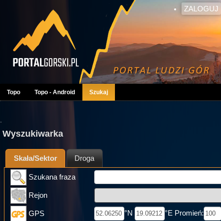
ZALOGUJ
Topo
Topo - Android
Szukaj
.
Wyszukiwarka
Skała/Sektor
Droga
Szukana fraza
Rejon
°N
°E Promień:
GPS