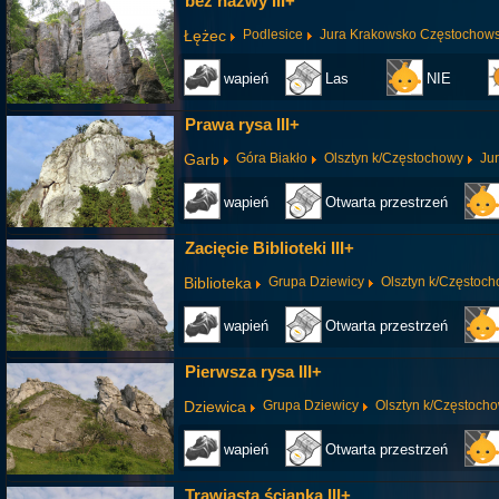
bez nazwy III+
Łężec
Podlesice
Jura Krakowsko Częstochow
wapień
Las
NIE
Prawa rysa III+
Garb
Góra Biakło
Olsztyn k/Częstochowy
Ju
wapień
Otwarta przestrzeń
Zacięcie Biblioteki III+
Biblioteka
Grupa Dziewicy
Olsztyn k/Częstoc
wapień
Otwarta przestrzeń
Pierwsza rysa III+
Dziewica
Grupa Dziewicy
Olsztyn k/Częstoch
wapień
Otwarta przestrzeń
Trawiasta ścianka III+