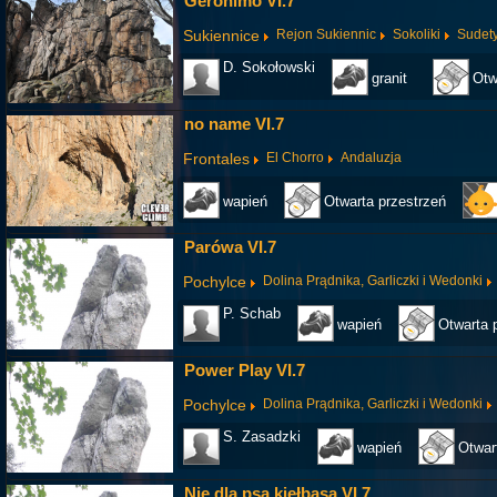
Geronimo VI.7
Sukiennice
Rejon Sukiennic
Sokoliki
Sudet
D. Sokołowski
granit
Otw
no name VI.7
Frontales
El Chorro
Andaluzja
wapień
Otwarta przestrzeń
Parówa VI.7
Pochylce
Dolina Prądnika, Garliczki i Wedonki
P. Schab
wapień
Otwarta 
Power Play VI.7
Pochylce
Dolina Prądnika, Garliczki i Wedonki
S. Zasadzki
wapień
Otwar
Nie dla psa kiełbasa VI.7