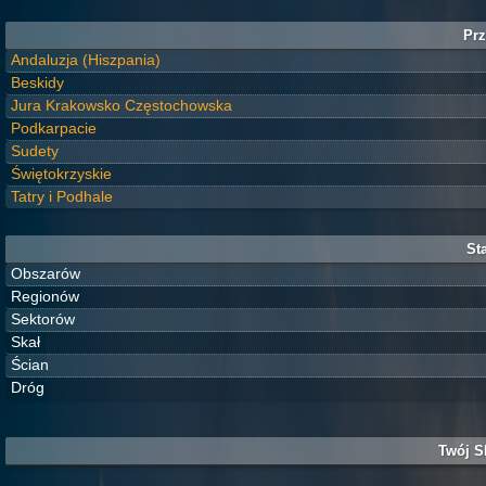
Prz
Andaluzja (Hiszpania)
Beskidy
Jura Krakowsko Częstochowska
Podkarpacie
Sudety
Świętokrzyskie
Tatry i Podhale
Sta
Obszarów
Regionów
Sektorów
Skał
Ścian
Dróg
Twój S