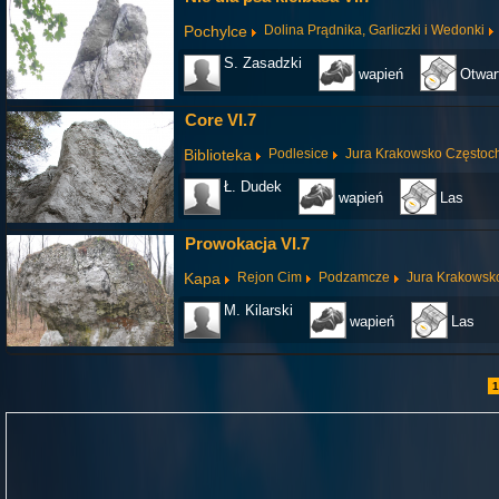
Pochylce
Dolina Prądnika, Garliczki i Wedonki
S. Zasadzki
wapień
Otwar
Core VI.7
Biblioteka
Podlesice
Jura Krakowsko Często
Ł. Dudek
wapień
Las
Prowokacja VI.7
Kapa
Rejon Cim
Podzamcze
Jura Krakowsk
M. Kilarski
wapień
Las
1