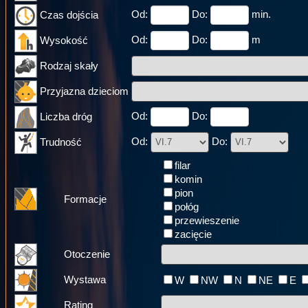
Od:
Do:
min.
Czas dojścia
Od:
Do:
m
Wysokość
Rodzaj skały
Przyjazna dzieciom
Od:
Do:
Liczba dróg
Od:
Do:
Trudność
filar
komin
pion
Formacje
połóg
przewieszenie
zacięcie
Otoczenie
Wystawa
W
NW
N
NE
E
Rating