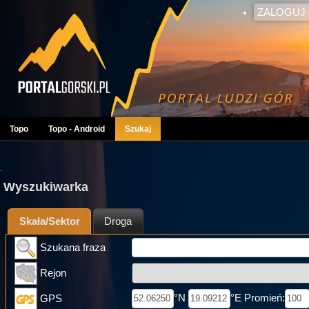
ZALOGUJ
Topo
Topo - Android
Szukaj
.
Wyszukiwarka
Skała/Sektor
Droga
Szukana fraza
Rejon
°N
°E Promień:
GPS