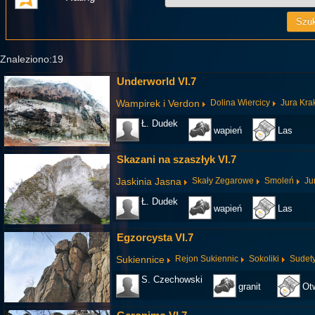
Znaleziono:19
Underworld VI.7
Wampirek i Verdon
Dolina Wiercicy
Jura Kr
Ł. Dudek
wapień
Las
Skazani na szaszłyk VI.7
Jaskinia Jasna
Skały Zegarowe
Smoleń
Ju
Ł. Dudek
wapień
Las
Egzorcysta VI.7
Sukiennice
Rejon Sukiennic
Sokoliki
Sudet
S. Czechowski
granit
Ot