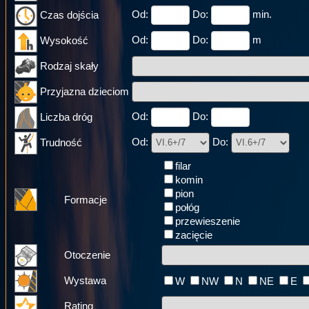
Od:
Do:
min.
Czas dojścia
Od:
Do:
m
Wysokość
Rodzaj skały
Przyjazna dzieciom
Od:
Do:
Liczba dróg
Od:
Do:
Trudność
filar
komin
pion
Formacje
połóg
przewieszenie
zacięcie
Otoczenie
Wystawa
W
NW
N
NE
E
Rating