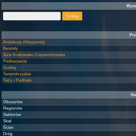
Wysz
Prz
Andaluzja (Hiszpania)
Beskidy
Jura Krakowsko Częstochowska
Podkarpacie
Sudety
Świętokrzyskie
Tatry i Podhale
Sta
Obszarów
Regionów
Sektorów
Skał
Ścian
Dróg