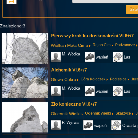
Znaleziono:3
Pierwszy krok ku doskonałości VI.6+/7
Wielka i Mała Cima
Rejon Cim
Podzamcze
M. Wódka
wapień
Las
Alchemik VI.6+/7
Głowa Cukru
Góra Kołoczek
Podlesice
Jur
M. Wódka
wapień
Las
Zło konieczne VI.6+/7
Okiennik Wielki
Okiennik Wielki
Skarżyce
J
P. Wyrwa
wapień
Otwarta 