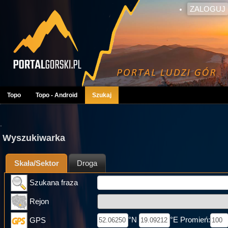
ZALOGUJ
Topo
Topo - Android
Szukaj
.
Wyszukiwarka
Skała/Sektor
Droga
Szukana fraza
Rejon
°N
°E Promień:
GPS