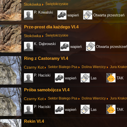
Stokówka
Świętokrzyskie
P. Kowalski
wapień
Otwarta przestrzeń
Prze-prost dla każdego VI.4
Stokówka
Świętokrzyskie
K. Dąbrowski
wapień
Otwarta przestrze
Ring z Castoramy VI.4
Czarny Kot
Sektor Białego Psa
Dolina Wiercicy
Jura Krak
P. Haciski
wapień
Las
TAK
Próba samobójcza VI.4
Czarny Kot
Sektor Białego Psa
Dolina Wiercicy
Jura Krak
P. Haciski
wapień
Las
TAK
Rekin VI.4