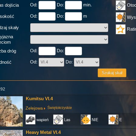
Od:
Do:
min.
s dojścia
Otoc
Od:
Do:
m
sokość
Wys
zaj skały
Rati
yjazna
eciom
Od:
Do:
zba dróg
Od:
Do:
dność
392
Kumitsu VI.4
Zelejowa
Świętokrzyskie
wapień
Las
NIE
E
Heavy Metal VI.4