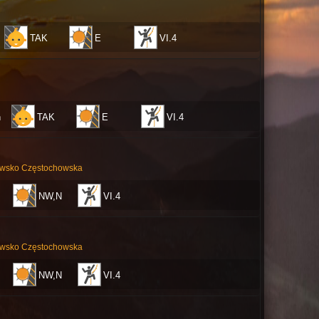
TAK
E
VI.4
ń
TAK
E
VI.4
owsko Częstochowska
NW,N
VI.4
owsko Częstochowska
NW,N
VI.4