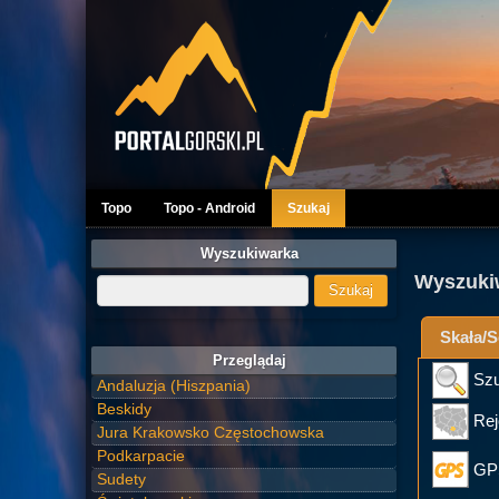
Topo
Topo - Android
Szukaj
Wyszukiwarka
Wyszuki
Skała/S
Przeglądaj
Szu
Andaluzja (Hiszpania)
Beskidy
Rej
Jura Krakowsko Częstochowska
Podkarpacie
GP
Sudety