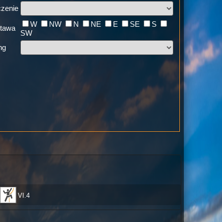
zenie
W
NW
N
NE
E
SE
S
tawa
SW
ng
VI.4