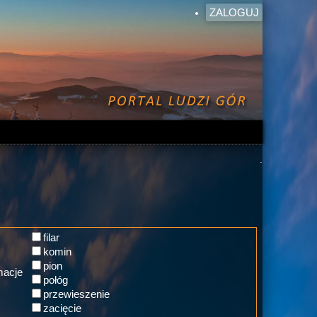
ZALOGUJ
.
filar
komin
pion
macje
połóg
przewieszenie
zacięcie