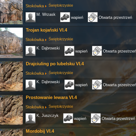
Stokówka
Świętokrzyskie
M. Wrzask
wapień
Otwarta przestrzeń
Trojan kojański VI.4
Stokówka
Świętokrzyskie
K. Dąbrowski
wapień
Otwarta przestrze
Drajciuling po lubelsku VI.4
Stokówka
Świętokrzyskie
K. Dąbrowski
wapień
Otwarta przestrze
Prostowanie lewara VI.4
Stokówka
Świętokrzyskie
K. Juszczyk
wapień
Otwarta przestrzeń
Mordobij VI.4