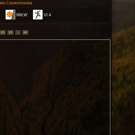
wsko Częstochowska
NW,W
VI.4
22
23
...
40