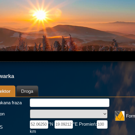
warka
ektor
Droga
kana fraza
on
For
°N
°E Promień:
S
km