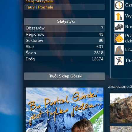
Świętokrzyskie
Cza
Tatry i Podhale
Wy
Statystyki
Rod
Obszarów
7
Regionów
43
Prz
Sektorów
86
dzi
Skał
631
Lic
Ścian
2318
Dróg
12674
Tru
Twój Sklep Górski
Znaleziono: