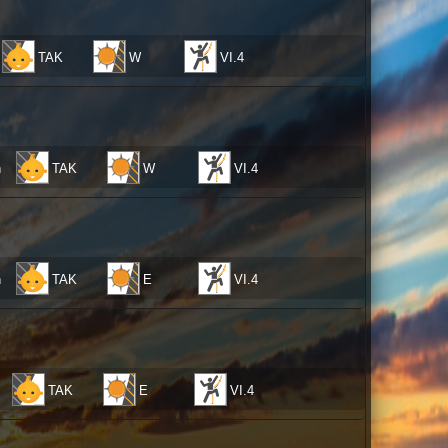
TAK
W
VI.4
ń
TAK
W
VI.4
ń
TAK
E
VI.4
TAK
E
VI.4