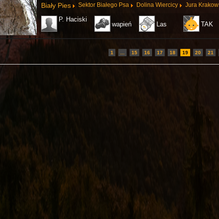
Biały Pies
Sektor Białego Psa
Dolina Wiercicy
Jura Krako
P. Haciski
wapień
Las
TAK
1
...
15
16
17
18
19
20
21