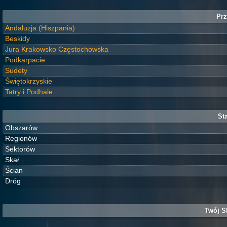
Prz
Andaluzja (Hiszpania)
Beskidy
Jura Krakowsko Częstochowska
Podkarpacie
Sudety
Świętokrzyskie
Tatry i Podhale
Sta
Obszarów
Regionów
Sektorów
Skał
Ścian
Dróg
Twój S