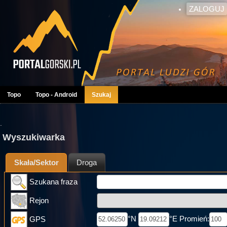
ZALOGUJ
Topo
Topo - Android
Szukaj
.
Wyszukiwarka
Skała/Sektor
Droga
Szukana fraza
Rejon
°N
°E Promień:
GPS