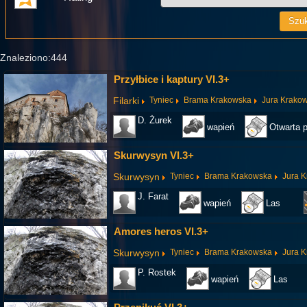
Znaleziono:444
Przyłbice i kaptury VI.3+
Filarki
Tyniec
Brama Krakowska
Jura Krako
D. Żurek
wapień
Otwarta p
Skurwysyn VI.3+
Skurwysyn
Tyniec
Brama Krakowska
Jura 
J. Farat
wapień
Las
Amores heros VI.3+
Skurwysyn
Tyniec
Brama Krakowska
Jura 
P. Rostek
wapień
Las