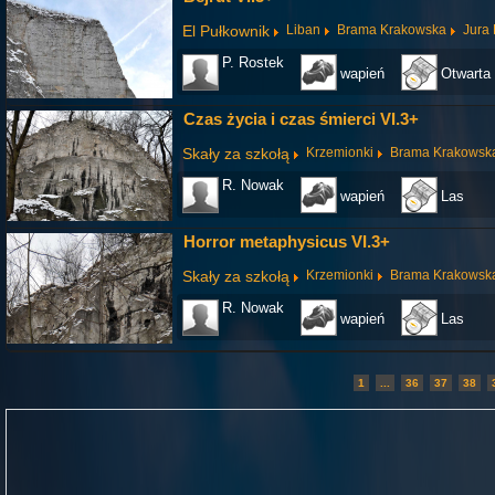
El Pułkownik
Liban
Brama Krakowska
Jura
P. Rostek
wapień
Otwarta 
Czas życia i czas śmierci VI.3+
Skały za szkołą
Krzemionki
Brama Krakowsk
R. Nowak
wapień
Las
Horror metaphysicus VI.3+
Skały za szkołą
Krzemionki
Brama Krakowsk
R. Nowak
wapień
Las
1
...
36
37
38