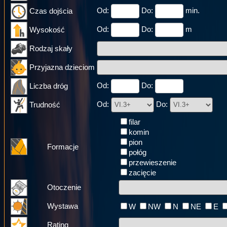
Od:
Do:
min.
Czas dojścia
Od:
Do:
m
Wysokość
Rodzaj skały
Przyjazna dzieciom
Od:
Do:
Liczba dróg
Od:
Do:
Trudność
filar
komin
pion
Formacje
połóg
przewieszenie
zacięcie
Otoczenie
Wystawa
W
NW
N
NE
E
Rating