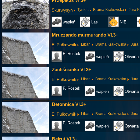
Przepikuś VI.3+
Skurwysyn
Tyniec
Brama Krakowska
Jura 
wapień
Las
NIE
Mruczando murmurando VI.3+
El Pułkownik
Liban
Brama Krakowska
Jura
P. Rostek
wapień
Otwarta 
Zachścianka VI.3+
El Pułkownik
Liban
Brama Krakowska
Jura
P. Rostek
wapień
Otwarta 
Betonnica VI.3+
El Pułkownik
Liban
Brama Krakowska
Jura
P. Rostek
wapień
Otwarta 
Bejrut VI.3+