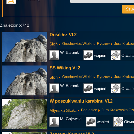
Znaleziono:742
Dość łez VI.2
Słoń
Grochowiec Wielki
Ryczów
Jura Krako
W. Baranik
wapień
Otwart
SS Wiking VI.2
Słoń
Grochowiec Wielki
Ryczów
Jura Krako
W. Baranik
wapień
Otwart
W poszukiwaniu karabinu VI.2
Młyńska Skała
Podlesice
Jura Krakowsko Cz
M. Gajewski
wapień
Otwar