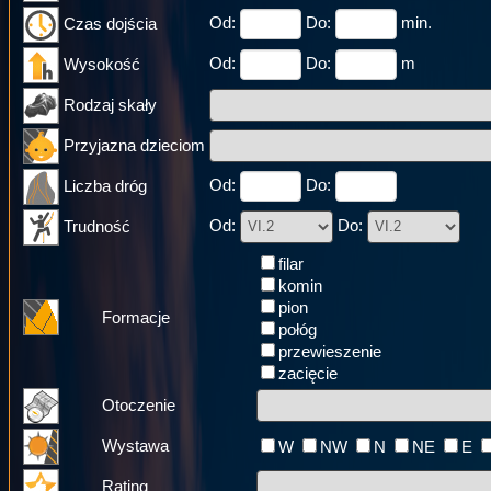
Od:
Do:
min.
Czas dojścia
Od:
Do:
m
Wysokość
Rodzaj skały
Przyjazna dzieciom
Od:
Do:
Liczba dróg
Od:
Do:
Trudność
filar
komin
pion
Formacje
połóg
przewieszenie
zacięcie
Otoczenie
Wystawa
W
NW
N
NE
E
Rating