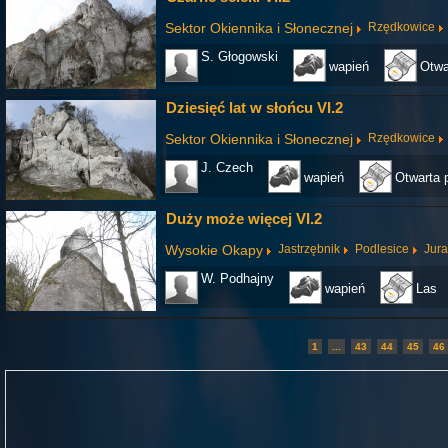
Sektor Okiennika i Słonecznej
Rzędkowice
S. Głogowski
wapień
Otwa
Dziesięć lat w słońcu VI.2
Sektor Okiennika i Słonecznej
Rzędkowice
J. Czech
wapień
Otwarta 
Duży może więcej VI.2
Wysokie Okapy
Jastrzębnik
Podlesice
Jur
W. Podhajny
wapień
Las
1
...
43
44
45
46