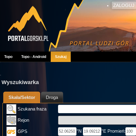
ZALOGUJ
Topo
Topo - Android
Szukaj
.
Wyszukiwarka
Skała/Sektor
Droga
Szukana fraza
Rejon
°N
°E Promień:
GPS