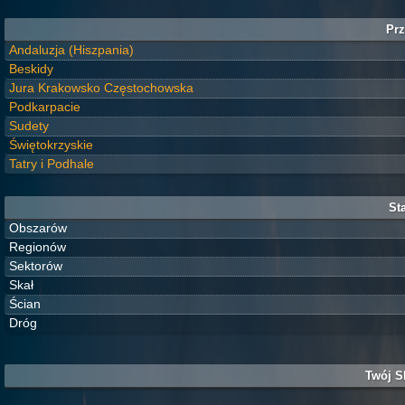
Prz
Andaluzja (Hiszpania)
Beskidy
Jura Krakowsko Częstochowska
Podkarpacie
Sudety
Świętokrzyskie
Tatry i Podhale
Sta
Obszarów
Regionów
Sektorów
Skał
Ścian
Dróg
Twój S