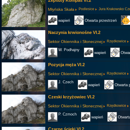
Zepsuty Kompas VI.2
Młyńska Skała
Podlesice
Jura Krakowsko Cz
wapień
Otwarta przestrzeń
Naczynia krwionośne VI.2
Sektor Okiennika i Słonecznej
Rzędkowice
W. Podhajny
wapień
Otwar
Pozycja męża VI.2
Sektor Okiennika i Słonecznej
Rzędkowice
J. Czech
wapień
Otwarta 
Czeski krzyżowiec VI.2
Sektor Okiennika i Słonecznej
Rzędkowice
P. Czmoch
wapień
Otwart
Czarne ścieki VI.2