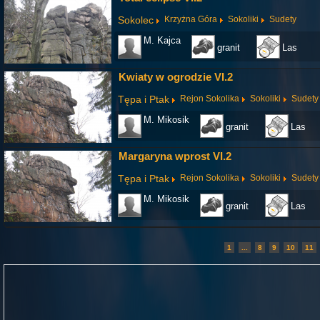
Sokolec
Krzyżna Góra
Sokoliki
Sudety
M. Kajca
granit
Las
Kwiaty w ogrodzie VI.2
Tępa i Ptak
Rejon Sokolika
Sokoliki
Sudety
M. Mikosik
granit
Las
Margaryna wprost VI.2
Tępa i Ptak
Rejon Sokolika
Sokoliki
Sudety
M. Mikosik
granit
Las
1
...
8
9
10
11