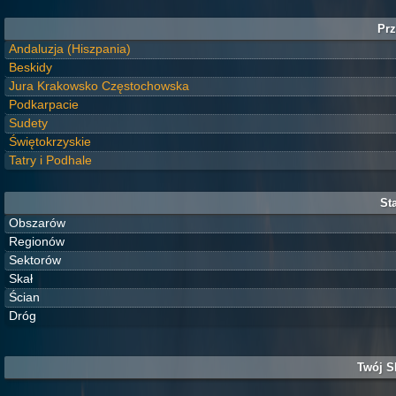
Prz
Andaluzja (Hiszpania)
Beskidy
Jura Krakowsko Częstochowska
Podkarpacie
Sudety
Świętokrzyskie
Tatry i Podhale
Sta
Obszarów
Regionów
Sektorów
Skał
Ścian
Dróg
Twój S