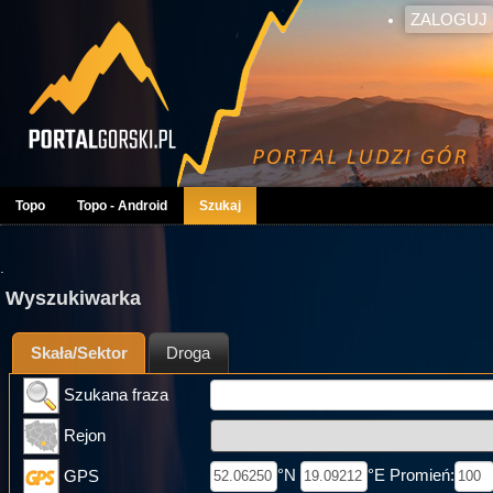
ZALOGUJ
Topo
Topo - Android
Szukaj
.
Wyszukiwarka
Skała/Sektor
Droga
Szukana fraza
Rejon
°N
°E Promień:
GPS