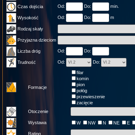
Od:
Do:
min.
Czas dojścia
Od:
Do:
m
Wysokość
Rodzaj skały
Przyjazna dzieciom
Od:
Do:
Liczba dróg
Od:
Do:
Trudność
filar
komin
pion
Formacje
połóg
przewieszenie
zacięcie
Otoczenie
Wystawa
W
NW
N
NE
E
Rating