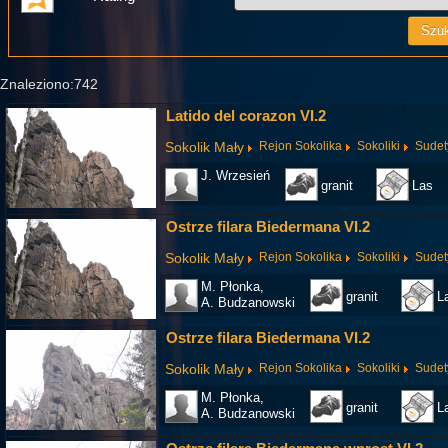
Znaleziono:742
Latido del corazon VI.2
Sokolik Mały
Rejon Sokolika
Sokoliki
Sudet
J. Wrzesień
granit
Las
Ostrze filara Biedermana VI.2
Sokolik Mały
Rejon Sokolika
Sokoliki
Sudet
M. Płonka,
granit
L
A. Budzanowski
Ostrze filara Biedermana VI.2
Sokolik Mały
Rejon Sokolika
Sokoliki
Sudet
M. Płonka,
granit
L
A. Budzanowski