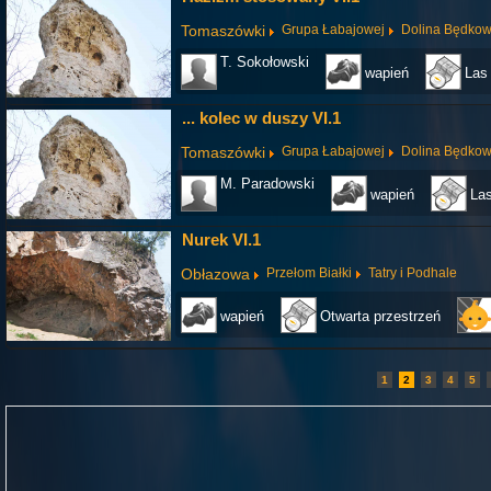
Tomaszówki
Grupa Łabajowej
Dolina Będko
T. Sokołowski
wapień
Las
... kolec w duszy VI.1
Tomaszówki
Grupa Łabajowej
Dolina Będko
M. Paradowski
wapień
La
Nurek VI.1
Obłazowa
Przełom Białki
Tatry i Podhale
wapień
Otwarta przestrzeń
1
2
3
4
5