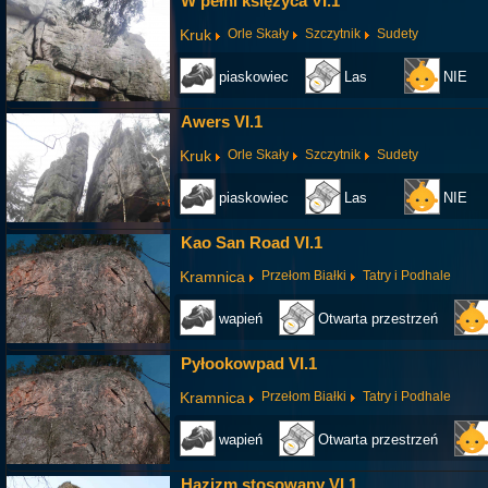
W pełni księżyca VI.1
Kruk
Orle Skały
Szczytnik
Sudety
piaskowiec
Las
NIE
Awers VI.1
Kruk
Orle Skały
Szczytnik
Sudety
piaskowiec
Las
NIE
Kao San Road VI.1
Kramnica
Przełom Białki
Tatry i Podhale
wapień
Otwarta przestrzeń
Pyłookowpad VI.1
Kramnica
Przełom Białki
Tatry i Podhale
wapień
Otwarta przestrzeń
Hazizm stosowany VI.1