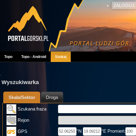
ZALOGUJ
Topo
Topo - Android
Szukaj
.
Wyszukiwarka
Skała/Sektor
Droga
Szukana fraza
Rejon
°N
°E Promień:
GPS