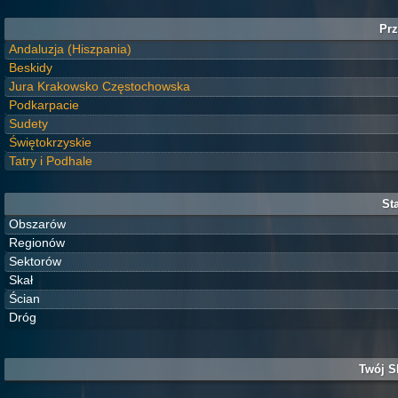
Prz
Andaluzja (Hiszpania)
Beskidy
Jura Krakowsko Częstochowska
Podkarpacie
Sudety
Świętokrzyskie
Tatry i Podhale
Sta
Obszarów
Regionów
Sektorów
Skał
Ścian
Dróg
Twój S