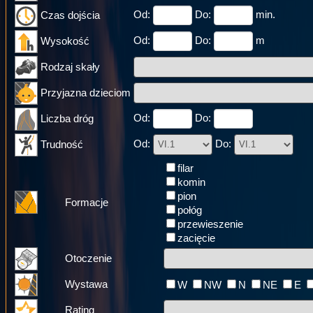
Od:
Do:
min.
Czas dojścia
Od:
Do:
m
Wysokość
Rodzaj skały
Przyjazna dzieciom
Od:
Do:
Liczba dróg
Od:
Do:
Trudność
filar
komin
pion
Formacje
połóg
przewieszenie
zacięcie
Otoczenie
Wystawa
W
NW
N
NE
E
Rating