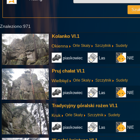
Znaleziono:971
Kolanko VI.1
Okienna
Orle Skały
Szczytnik
Sudety
piaskowiec
Las
NIE
Pruj chałat VI.1
Wielbłąd
Orle Skały
Szczytnik
Sudety
piaskowiec
Las
NIE
Tradycyjny góralski rożen VI.1
Kruk
Orle Skały
Szczytnik
Sudety
piaskowiec
Las
NIE