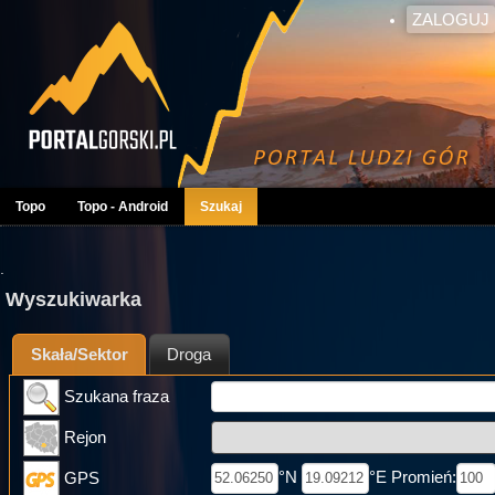
ZALOGUJ
Topo
Topo - Android
Szukaj
.
Wyszukiwarka
Skała/Sektor
Droga
Szukana fraza
Rejon
°N
°E Promień:
GPS