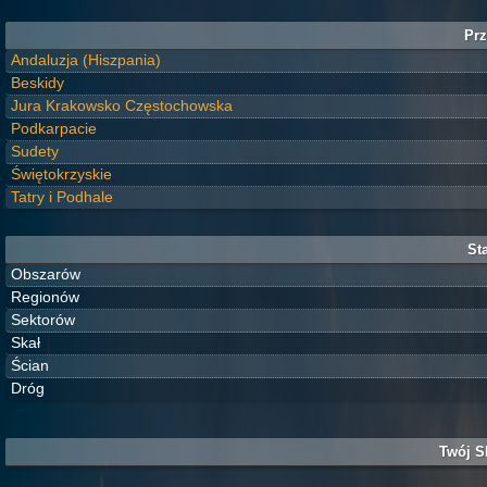
Prz
Andaluzja (Hiszpania)
Beskidy
Jura Krakowsko Częstochowska
Podkarpacie
Sudety
Świętokrzyskie
Tatry i Podhale
Sta
Obszarów
Regionów
Sektorów
Skał
Ścian
Dróg
Twój S