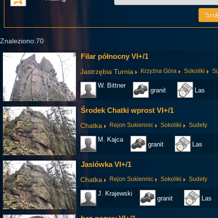
Znaleziono:70
Filar północny VI+/1
Jastrzębia Turnia
Krzyżna Góra
Sokoliki
S
W. Bittner
granit
Las
Środek Chatki wprost VI+/1
Chatka
Rejon Sukiennic
Sokoliki
Sudety
M. Kajca
granit
Las
Jasiówka VI+/1
Chatka
Rejon Sukiennic
Sokoliki
Sudety
J. Krajewski
granit
Las