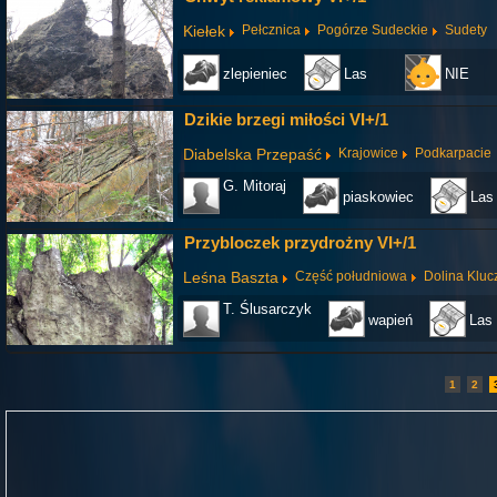
Kiełek
Pełcznica
Pogórze Sudeckie
Sudety
zlepieniec
Las
NIE
Dzikie brzegi miłości VI+/1
Diabelska Przepaść
Krajowice
Podkarpacie
G. Mitoraj
piaskowiec
Las
Przybloczek przydrożny VI+/1
Leśna Baszta
Część południowa
Dolina Klu
T. Ślusarczyk
wapień
Las
1
2