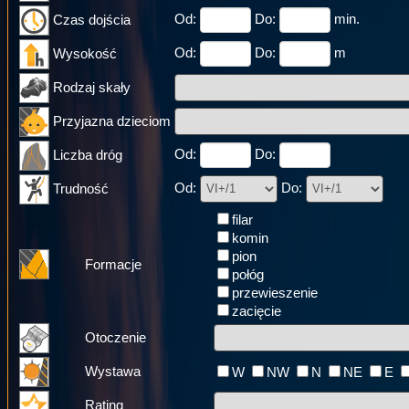
Od:
Do:
min.
Czas dojścia
Od:
Do:
m
Wysokość
Rodzaj skały
Przyjazna dzieciom
Od:
Do:
Liczba dróg
Od:
Do:
Trudność
filar
komin
pion
Formacje
połóg
przewieszenie
zacięcie
Otoczenie
Wystawa
W
NW
N
NE
E
Rating