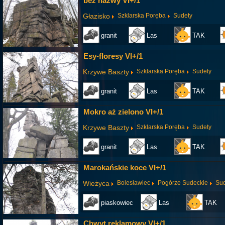
bez nazwy VI+/1
Głazisko
Szklarska Poręba
Sudety
granit
Las
TAK
Esy-floresy VI+/1
Krzywe Baszty
Szklarska Poręba
Sudety
granit
Las
TAK
Mokro aż zielono VI+/1
Krzywe Baszty
Szklarska Poręba
Sudety
granit
Las
TAK
Marokańskie koce VI+/1
Wieżyca
Bolesławiec
Pogórze Sudeckie
Sud
piaskowiec
Las
TAK
Chwyt reklamowy VI+/1