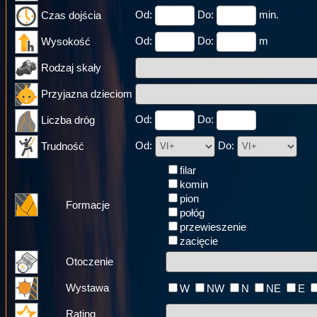
Od:
Do:
min.
Czas dojścia
Od:
Do:
m
Wysokość
Rodzaj skały
Przyjazna dzieciom
Od:
Do:
Liczba dróg
Od:
Do:
Trudność
filar
komin
pion
Formacje
połóg
przewieszenie
zacięcie
Otoczenie
Wystawa
W
NW
N
NE
E
Rating