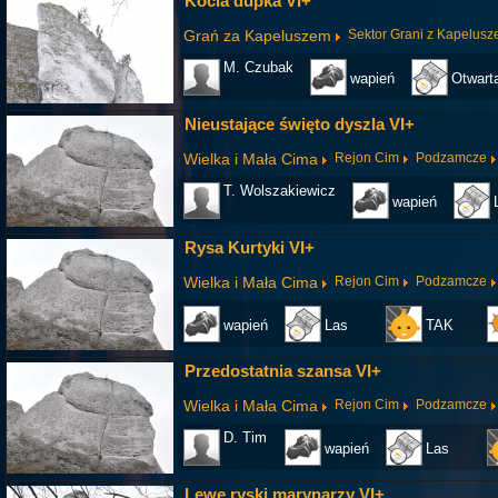
Kocia dupka VI+
Grań za Kapeluszem
Sektor Grani z Kapelus
M. Czubak
wapień
Otwart
Nieustające święto dyszla VI+
Wielka i Mała Cima
Rejon Cim
Podzamcze
T. Wolszakiewicz
wapień
Rysa Kurtyki VI+
Wielka i Mała Cima
Rejon Cim
Podzamcze
wapień
Las
TAK
Przedostatnia szansa VI+
Wielka i Mała Cima
Rejon Cim
Podzamcze
D. Tim
wapień
Las
Lewe ryski marynarzy VI+