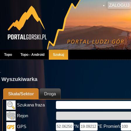
ZALOGUJ
Topo
Topo - Android
Szukaj
.
Wyszukiwarka
Skała/Sektor
Droga
Szukana fraza
Rejon
°N
°E Promień:
GPS