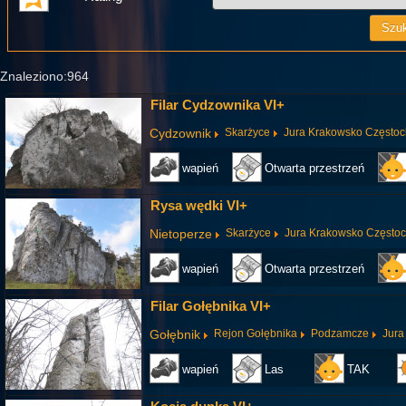
Znaleziono:964
Filar Cydzownika VI+
Cydzownik
Skarżyce
Jura Krakowsko Często
wapień
Otwarta przestrzeń
Rysa wędki VI+
Nietoperze
Skarżyce
Jura Krakowsko Często
wapień
Otwarta przestrzeń
Filar Gołębnika VI+
Gołębnik
Rejon Gołębnika
Podzamcze
Jura
wapień
Las
TAK