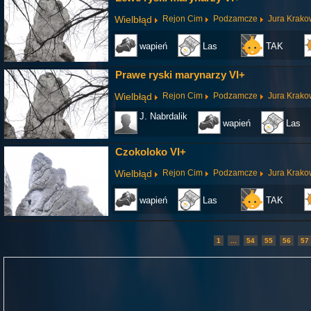
Wielbłąd
Rejon Cim
Podzamcze
Jura Krak
wapień
Las
TAK
Prawe ryski marynarzy VI+
Wielbłąd
Rejon Cim
Podzamcze
Jura Krak
J. Nabrdalik
wapień
Las
Czokoloko VI+
Wielbłąd
Rejon Cim
Podzamcze
Jura Krak
wapień
Las
TAK
1
...
54
55
56
57