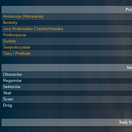
Prz
Andaluzja (Hiszpania)
Beskidy
Jura Krakowsko Częstochowska
Podkarpacie
Sudety
Świętokrzyskie
Tatry i Podhale
Sta
Obszarów
Regionów
Sektorów
Skał
Ścian
Dróg
Twój S