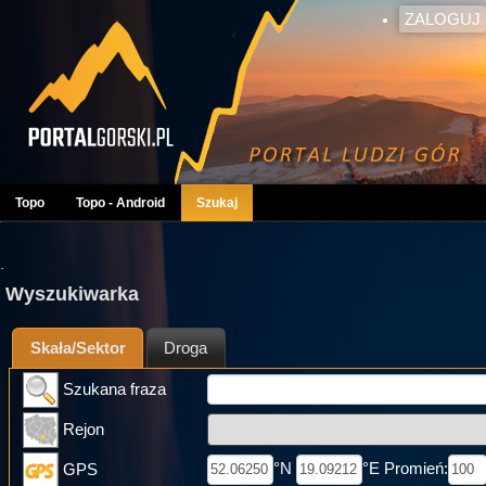
ZALOGUJ
Topo
Topo - Android
Szukaj
.
Wyszukiwarka
Skała/Sektor
Droga
Szukana fraza
Rejon
°N
°E Promień:
GPS