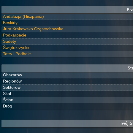
Prz
Andaluzja (Hiszpania)
Beskidy
Jura Krakowsko Częstochowska
Podkarpacie
Sudety
Świętokrzyskie
Tatry i Podhale
Sta
Obszarów
Regionów
Sektorów
Skał
Ścian
Dróg
Twój S