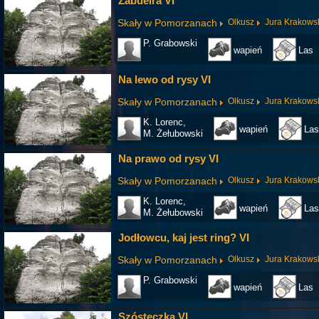
Żabueira VI
Skały w Pomorzanach
Olkusz
Jura Krakows
P. Grabowski
wapień
Las
Na lewo od rysy VI
Skały w Pomorzanach
Olkusz
Jura Krakows
K. Lorenc,
wapień
Las
M. Żełubowski
Na prawo od rysy VI
Skały w Pomorzanach
Olkusz
Jura Krakows
K. Lorenc,
wapień
Las
M. Żełubowski
Jodłowcu, kaj jest ring? VI
Skały w Pomorzanach
Olkusz
Jura Krakows
P. Grabowski
wapień
Las
Szósteczka VI