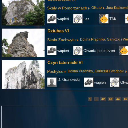
Skały w Pomorzanach
Olkusz
Jura Krakows
wapień
Las
TAK
Dziubas VI
Skała Zachwytu
Dolina Prądnika, Garliczki i W
wapień
Otwarta przestrzeń
Czyn taternicki VI
Pochylce
Dolina Prądnika, Garliczki i Wedonki
D. Granowski
wapień
Otwa
1
...
42
43
44
45