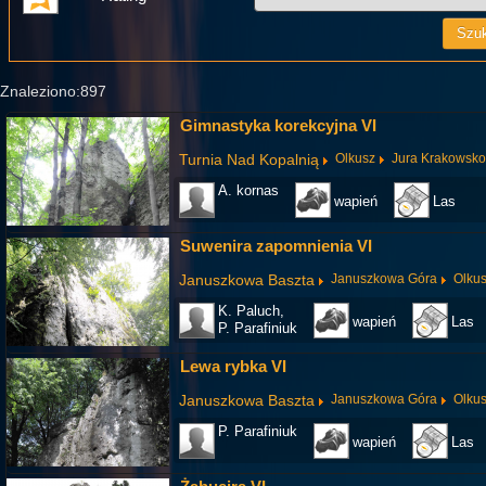
Znaleziono:897
Gimnastyka korekcyjna VI
Turnia Nad Kopalnią
Olkusz
Jura Krakowsk
A. kornas
wapień
Las
Suwenira zapomnienia VI
Januszkowa Baszta
Januszkowa Góra
Olku
K. Paluch,
wapień
Las
P. Parafiniuk
Lewa rybka VI
Januszkowa Baszta
Januszkowa Góra
Olku
P. Parafiniuk
wapień
Las