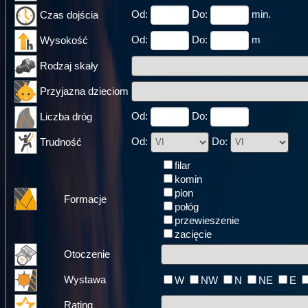
Od:
Do:
min.
Czas dojścia
Od:
Do:
m
Wysokość
Rodzaj skały
Przyjazna dzieciom
Od:
Do:
Liczba dróg
Od:
Do:
Trudność
filar
komin
pion
Formacje
połóg
przewieszenie
zacięcie
Otoczenie
Wystawa
W
NW
N
NE
E
Rating