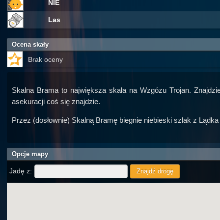
NIE
Las
Ocena skały
Brak oceny
Skalna Brama to największa skała na Wzgózu Trojan. Znajdzie
asekuracji coś się znajdzie.
Przez (dosłownie) Skalną Bramę biegnie niebieski szlak z Lądka 
Opcje mapy
Jadę z: