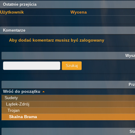
Ostatnie przejścia
Użytkownik
Wycena
Komentarze
Aby dodać komentarz musisz być zalogowany
Wysz
Prz
Wróć do początku
Sudety
Lądek-Zdrój
Trojan
Skalna Brama
Sta