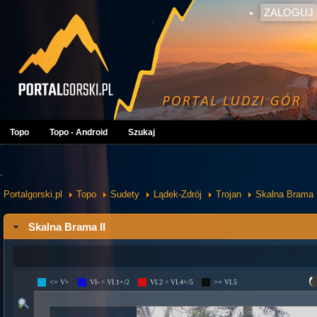
ZALOGUJ
Topo
Topo - Android
Szukaj
.
Portalgorski.pl
Topo
Sudety
Lądek-Zdrój
Trojan
Skalna Brama
Skalna Brama II
<= V+
VI- ÷ VI.1+/2
VI.2 ÷ VI.4+/5
>= VI.5