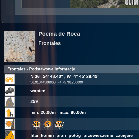
Poema de Roca
Frontales
Frontales - Podstawowe informacje
N 36° 54' 48.40'' , W -4° 45' 28.49''
36.91344306000 , -4.75791258000
wapień
259
min. 20.00m - max. 80.00m
filar komin pion połóg przewieszenie zacięcie