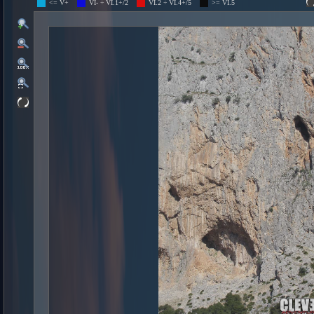
<= V+
VI- ÷ VI.1+/2
VI.2 ÷ VI.4+/5
>= VI.5