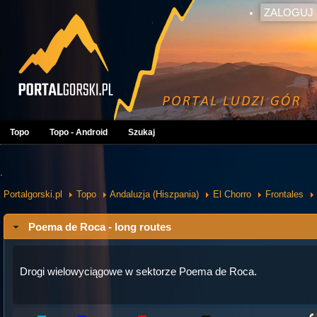
ZALOGUJ
Topo
Topo - Android
Szukaj
.
Portalgorski.pl
Topo
Andaluzja (Hiszpania)
El Chorro
Frontales
Poema de Roca - long routes
Drogi wielowyciągowe w sektorze Poema de Roca.