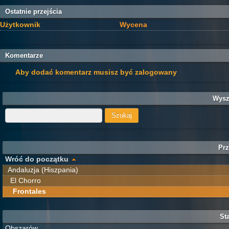
Ostatnie przejścia
Użytkownik
Wycena
Komentarze
Aby dodać komentarz musisz być zalogowany
Wysz
Prz
Wróć do początku
Andaluzja (Hiszpania)
El Chorro
Frontales
Sta
Obszarów