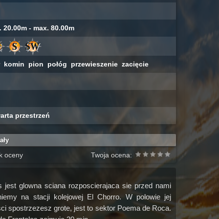
. 20.00m - max. 80.00m
ar komin pion połóg przewieszenie zacięcie
arta przestrzeń
ały
k oceny
Twoja ocena:
s jest glowna sciana rozposcierajaca sie przed nami
niemy na stacji kolejowej El Chorro. W polowie jej
i spostrzezesz grote, jest to sektor Poema de Roca.