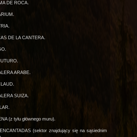
MA DE ROCA.
ARIUM.
RIA.
CAS DE LA CANTERA.
GO.
 FUTURO.
ALERA ARABE.
CLAUD.
ALERA SUIZA.
ILAR.
NA (z tyłu głównego muru).
ENCANTADAS (sektor znajdujący się na sąsiednim