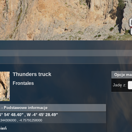
Thunders truck
Opcje ma
Frontales
Jadę z:
s - Podstawowe informacje
° 54' 48.40'' , W -4° 45' 28.49''
1344306000 , -4.75791258000
ień