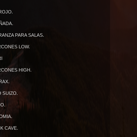
ROJO.
AÑADA.
RANZA PARA SALAS.
RCONES LOW.
I
RCONES HIGH.
RAX.
O SUIZO.
O.
OMIA.
CK CAVE.