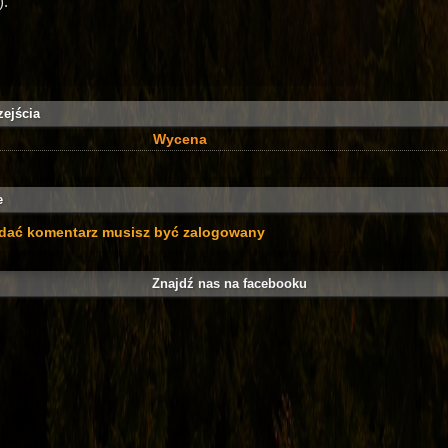
).
zejścia
Wycena
e
dać komentarz musisz być zalogowany
Znajdź nas na facebooku