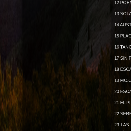
12 POE
13 SOL
14 AUST
15 PLA
16 TAN
17 SIN
18 ESC
19 MC.
20 ESC
21 EL P
22 SERE
23 LAS 