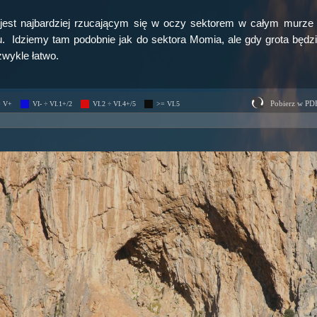
est najbardziej rzucającym się w oczy sektorem w całym murze F
 Idziemy tam podobnie jak do sektora Momia, ale gdy grota będzie 
zwykle łatwo.
Pobierz w PD
= V+
VI- ÷ VI.1+/2
VI.2 ÷ VI.4+/5
>= VI.5