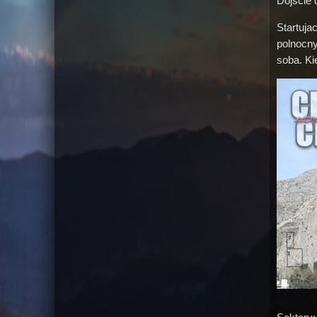
Dojscie 
Startuja
polnocny
soba. Ki