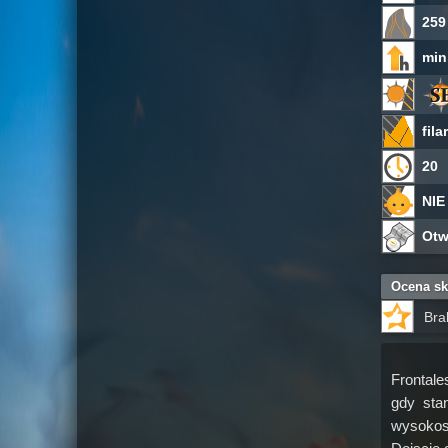
259
min
fil
20
NIE
Otw
Ocena sk
Bra
Frontale
gdy sta
wysokosc