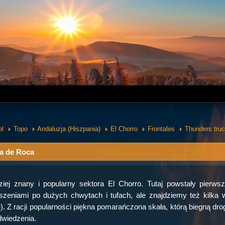
pl
Topo
Andaluzja (Hiszpania)
El Chorro
Frontales
Thunders tru
a de Roca
ziej znany i popularny sektora El Chorro. Tutaj powstały pierws
szeniami po dużych chwytach i tufach, ale znajdziemy też kilka w
. Z racji popularności piękna pomarańczona skała, którą biegną drog
dwiedzenia.