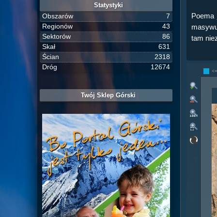
Statystyki
Poema j
Obszarów
7
Regionów
43
masywu.
Sektorów
86
tam nie
Skał
631
Ścian
2318
Dróg
12674
<
Twój Sklep Górski