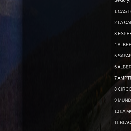
Sektory:
1 CAST
2 LA C
3 ESPE
4 ALBE
5 SAFAR
6 ALBE
7 AMPT
8 CIRC
9 MUND
10 LA M
11 BLA