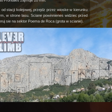
do Frontales zajmuje 20 min.
c od stacji kolejowej, przejdz przez wioske w kierunku
m, w strone lasu. Sciane powinnienes widziec przed
eruj sie na sektor Poema de Roca (grota w scianie).