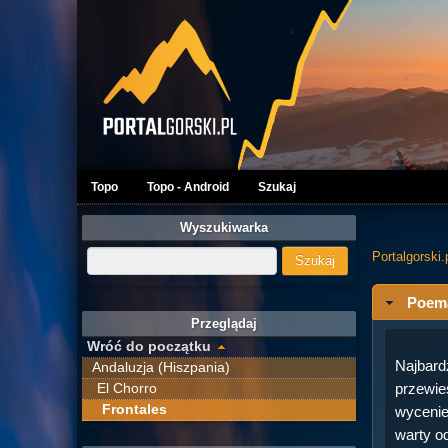
Topo
Topo - Android
Szukaj
Wyszukiwarka
Portalgorski.
Poem
Przeglądaj
Wróć do początku
Najbard
Andaluzja (Hiszpania)
El Chorro
przewie
Frontales
wycenie)
warty o