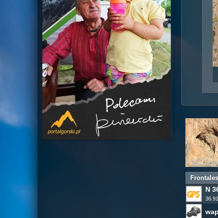
Frontale
N 36
36.9
wap