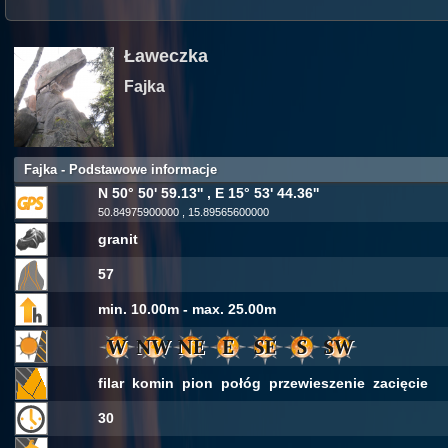
Ławeczka
Fajka
Fajka - Podstawowe informacje
N 50° 50' 59.13'' , E 15° 53' 44.36''
50.84975900000 , 15.89565600000
granit
57
min. 10.00m - max. 25.00m
filar komin pion połóg przewieszenie zacięcie
30