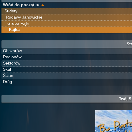
Wróć do początku
Sudety
Rudawy Janowickie
Grupa Fajki
Fajka
Sta
Obszarów
Regionów
Sektorów
Skał
Ścian
Dróg
Twój S