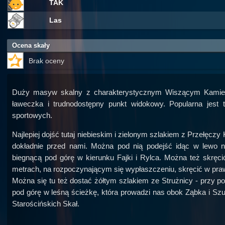
TAK
Las
Ocena skały
Brak oceny
Duży masyw skalny z charakterystycznym Wiszącym Kamieni
ławeczka i trudnodostępny punkt widokowy. Popularna jest 
sportowych.
Najlepiej dojść tutaj niebieskim i zielonym szlakiem z Przełęczy
dokładnie przed nami. Można pod nią podejść idąc w lewo ni
biegnącą pod górę w kierunku Fajki i Rylca. Można też skręci
metrach, na rozpoczynającym się wypłaszczeniu, skręcić w pra
Można się tu też dostać żółtym szlakiem ze Strużnicy - przy 
pod górę w leśną ścieżkę, która prowadzi nas obok Ząbka i Szu
Starościńskich Skał.