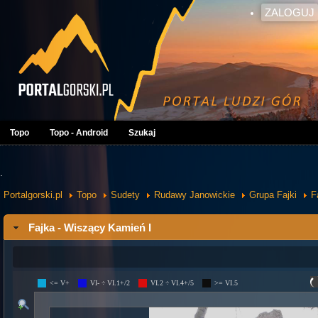
ZALOGUJ
Topo
Topo - Android
Szukaj
.
Portalgorski.pl
Topo
Sudety
Rudawy Janowickie
Grupa Fajki
F
Fajka - Wiszący Kamień I
<= V+
VI- ÷ VI.1+/2
VI.2 ÷ VI.4+/5
>= VI.5