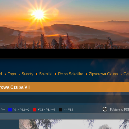
pl
Topo
Sudety
Sokoliki
Rejon Sokolika
Zipserowa Czuba
Ga
rowa Czuba VII
Pobierz w PD
= V+
VI- ÷ VI.1+/2
VI.2 ÷ VI.4+/5
>= VI.5