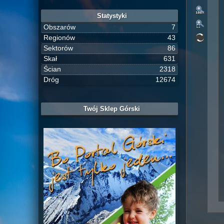
Statystyki
Obszarów
7
Regionów
43
Sektorów
86
Skał
631
Ścian
2318
Dróg
12674
Twój Sklep Górski