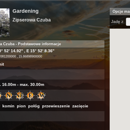
Gardening
Opcje ma
Zipserowa Czuba
Jadę z:
a Czuba - Podstawowe informacje
° 52' 14.92'' , E 15° 52' 8.36''
7081200000 , 15.86898900000
nit
. 16.00m - max. 30.00m
ar komin pion połóg przewieszenie zacięcie