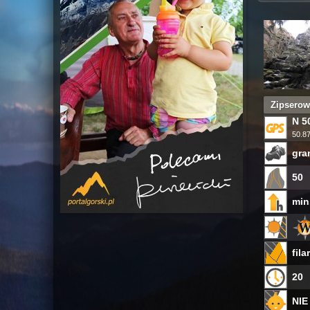
Zipserow
N 50
50.8
gra
50
min
fil
20
NIE