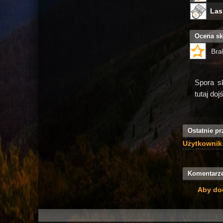
Las
Ocena sk
Bra
Spora s
tutaj do
Ostatnie pr
Użytkownik
Komentarz
Aby do