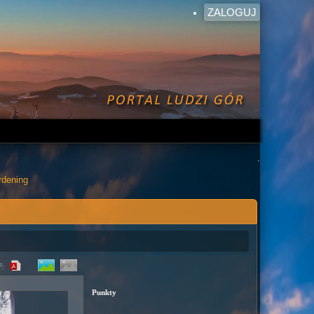
ZALOGUJ
.
rdening
F:
Punkty