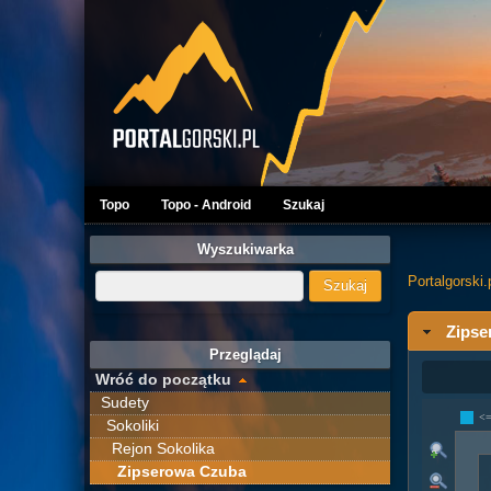
Topo
Topo - Android
Szukaj
Wyszukiwarka
Portalgorski.
Zipse
Przeglądaj
Wróć do początku
Sudety
<
Sokoliki
Rejon Sokolika
Zipserowa Czuba