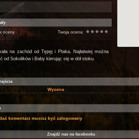
ały
k oceny
Twoja ocena:
kała na zachód od Tępęj i Ptaka. Najłatwiej można
jść od Sokolików i Baby kierując się w dół stoku.
zejścia
Wycena
e
dać komentarz musisz być zalogowany
Znajdź nas na facebooku