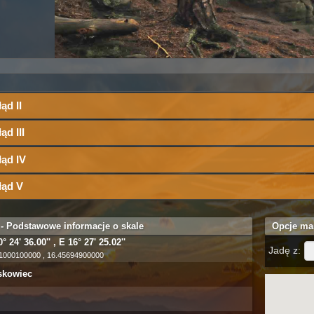
ąd II
ąd III
łąd IV
łąd V
 - Podstawowe informacje o skale
Opcje ma
° 24' 36.00'' , E 16° 27' 25.02''
Jadę z:
1000100000 , 16.45694900000
skowiec