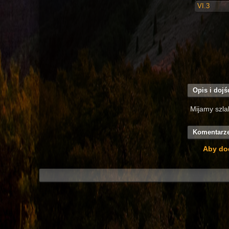
VI.3
Opis i dojś
Mijamy szla
Komentarz
Aby do