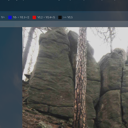
= V+
VI- ÷ VI.1+/2
VI.2 ÷ VI.4+/5
>= VI.5