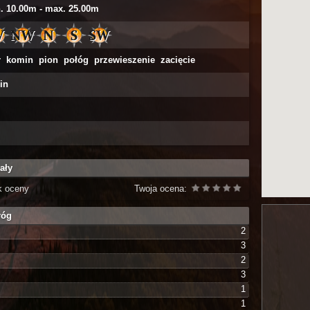
. 10.00m - max. 25.00m
ar komin pion połóg przewieszenie zacięcie
in
ały
k oceny
Twoja ocena:
róg
2
3
2
3
1
1