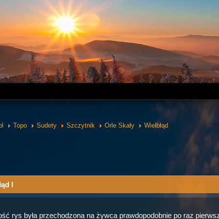
pl
Topo
Sudety
Szczytnik
Orle Skały
Wielbłąd
ąd I
ść rys była przechodzona na żywca prawdopodobnie po raz pierwszy