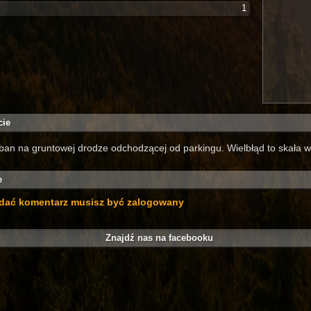
1
cie
ban na gruntowej drodze odchodzącej od parkingu. Wielbłąd to skała w
e
dać komentarz musisz być zalogowany
Znajdź nas na facebooku