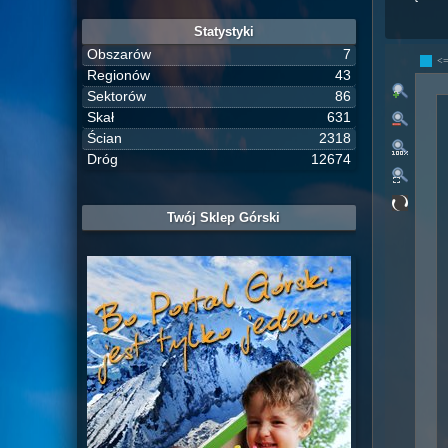
Statystyki
Obszarów
7
<
Regionów
43
Sektorów
86
Skał
631
Ścian
2318
Dróg
12674
Twój Sklep Górski