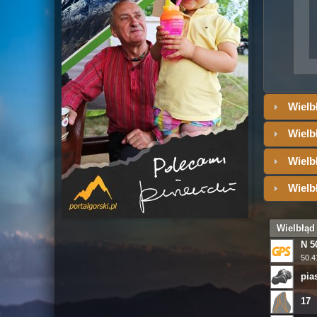
Wielbł
Wielbł
Wielb
Wielb
Wielbłąd
N 50
50.4
pia
17