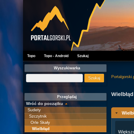
Topo
Topo - Android
Szukaj
Wyszukiwarka
Portalgorski.
Wielbłąd
Przeglądaj
Wróć do początku
Sudety
Wielbł
Szczytnik
Orle Skały
Wielbłąd
Większo