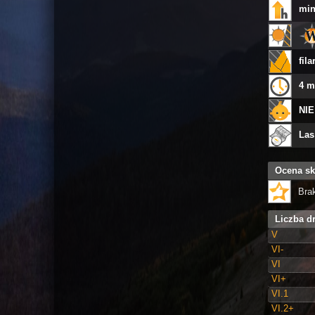
min
fil
4 m
NIE
Las
Ocena sk
Bra
Liczba d
V
VI-
VI
VI+
VI.1
VI.2+