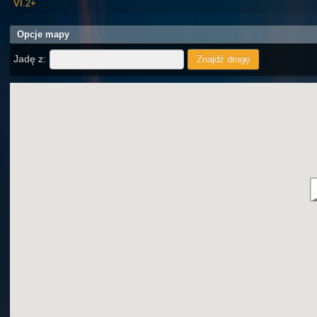
VI.2+
Opcje mapy
Jadę z: