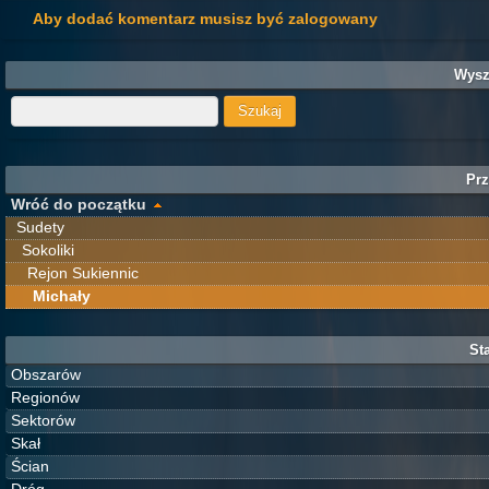
Aby dodać komentarz musisz być zalogowany
Wysz
Prz
Wróć do początku
Sudety
Sokoliki
Rejon Sukiennic
Michały
Sta
Obszarów
Regionów
Sektorów
Skał
Ścian