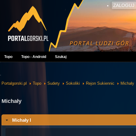
ZALOGUJ
Topo
Topo - Android
Szukaj
.
Portalgorski.pl
Topo
Sudety
Sokoliki
Rejon Sukiennic
Michały
Michały
Michały I