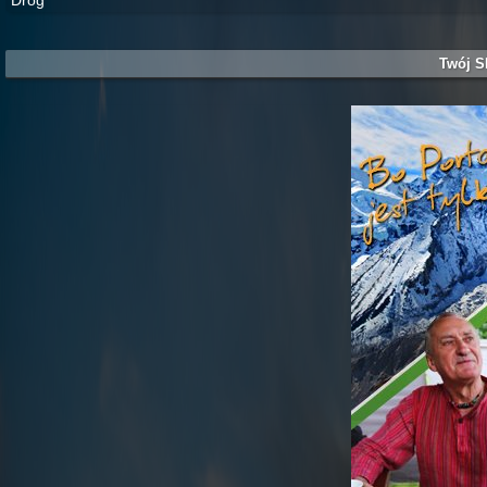
Dróg
Twój S