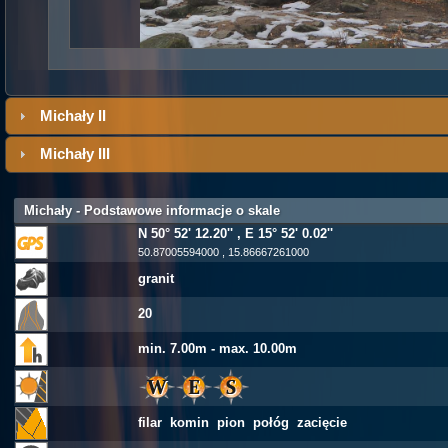
Michały II
Michały III
Michały - Podstawowe informacje o skale
N 50° 52' 12.20'' , E 15° 52' 0.02''
50.87005594000 , 15.86667261000
granit
20
min. 7.00m - max. 10.00m
filar komin pion połóg zacięcie