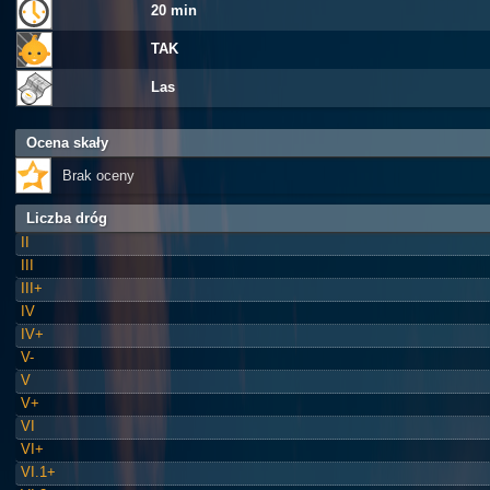
20 min
TAK
Las
Ocena skały
Brak oceny
Liczba dróg
II
III
III+
IV
IV+
V-
V
V+
VI
VI+
VI.1+