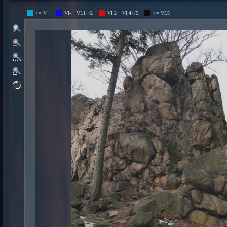
<= V+
VI- ÷ VI.1+/2
VI.2 ÷ VI.4+/5
>= VI.5