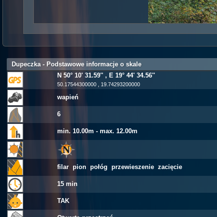
Dupeczka - Podstawowe informacje o skale
N 50° 10' 31.59'' , E 19° 44' 34.56''
50.17544300000 , 19.74293200000
wapień
6
min. 10.00m - max. 12.00m
filar pion połóg przewieszenie zacięcie
15 min
TAK