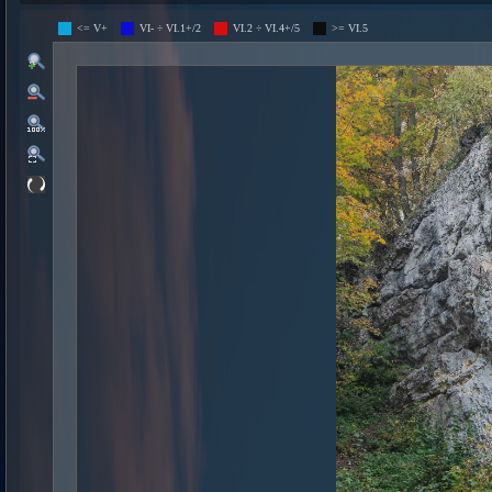
<= V+
VI- ÷ VI.1+/2
VI.2 ÷ VI.4+/5
>= VI.5