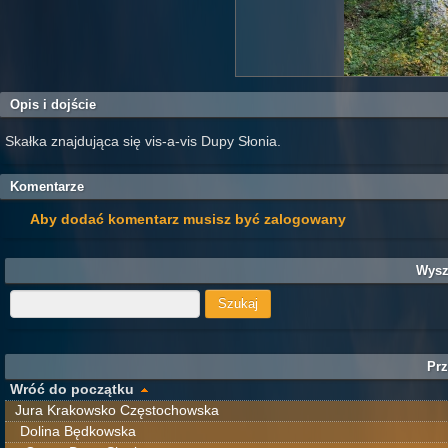
Opis i dojście
Skałka znajdująca się vis-a-vis Dupy Słonia.
Komentarze
Aby dodać komentarz musisz być zalogowany
Wysz
Prz
Wróć do początku
Jura Krakowsko Częstochowska
Dolina Będkowska