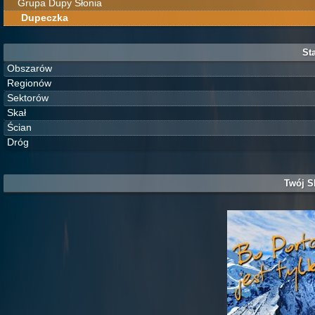
Grupa Dupy Słonia
Dupeczka
Sta
Obszarów
Regionów
Sektorów
Skał
Ścian
Dróg
Twój S