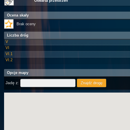
Otwarta przestrzeń
Ocena skały
Brak oceny
Liczba dróg
V
VI
VI.1
VI.2
Opcje mapy
Jadę z: