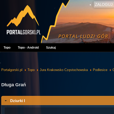
ZALOGUJ
Topo
Topo - Android
Szukaj
.
Portalgorski.pl
Topo
Jura Krakowsko Częstochowska
Podlesice
Długa Grań
Dziurki I