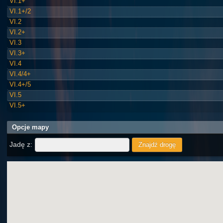
VI.1+
VI.1+/2
VI.2
VI.2+
VI.3
VI.3+
VI.4
VI.4/4+
VI.4+/5
VI.5
VI.5+
Opcje mapy
Jadę z: