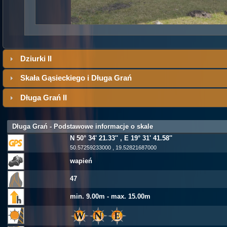
Dziurki II
Skała Gąsieckiego i Długa Grań
Długa Grań II
Długa Grań - Podstawowe informacje o skale
N 50° 34' 21.33'' , E 19° 31' 41.58''
50.57259233000 , 19.52821687000
wapień
47
min. 9.00m - max. 15.00m