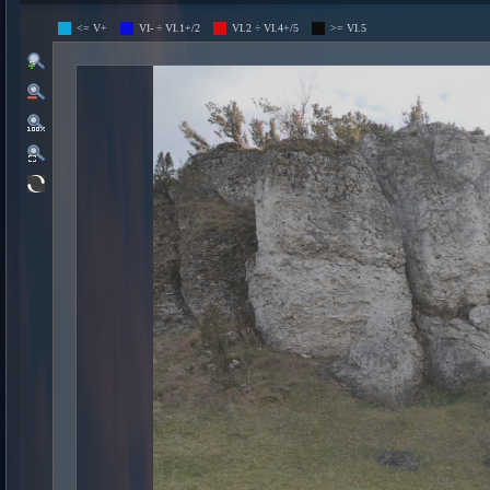
<= V+
VI- ÷ VI.1+/2
VI.2 ÷ VI.4+/5
>= VI.5