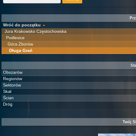
Prz
Wróć do początku
Jura Krakowsko Częstochowska
Podlesice
Góra Zborów
Długa Grań
Sta
Obszarów
Regionów
Sektorów
Skał
Ścian
Dróg
Twój S