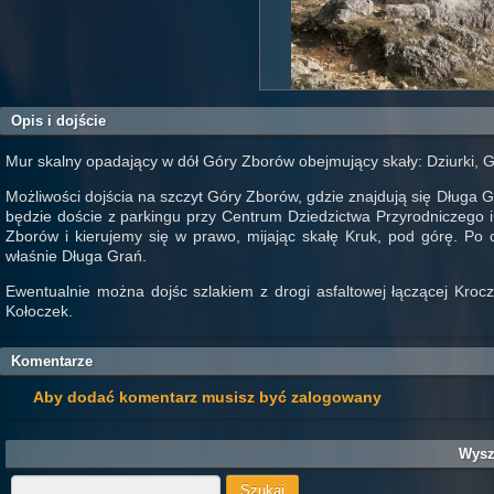
Opis i dojście
Mur skalny opadający w dół Góry Zborów obejmujący skały: Dziurki, 
Możliwości dojścia na szczyt Góry Zborów, gdzie znajdują się Długa G
będzie doście z parkingu przy Centrum Dziedzictwa Przyrodniczego
Zborów i kierujemy się w prawo, mijając skałę Kruk, pod górę. P
właśnie Długa Grań.
Ewentualnie można dojśc szlakiem z drogi asfaltowej łączącej Kr
Kołoczek.
Komentarze
Aby dodać komentarz musisz być zalogowany
Wysz