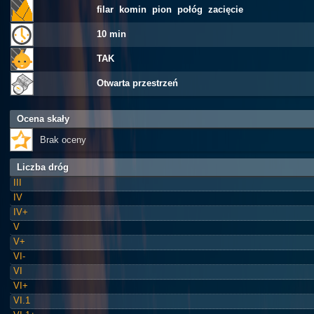
filar komin pion połóg zacięcie
10 min
TAK
Otwarta przestrzeń
Ocena skały
Brak oceny
Liczba dróg
III
IV
IV+
V
V+
VI-
VI
VI+
VI.1